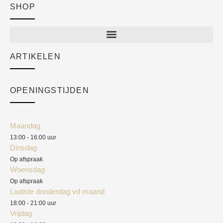
SHOP
Shop
New arrivals
Sale
ARTIKELEN
Cart
Over ons
Checkout
Academy
OPENINGSTIJDEN
Mijn account
Klantenservice
Algemene voorwaarden
Maandag
Blog
13:00 - 16:00 uur
Verzendkosten
Dinsdag
Privacyverklaring
Op afspraak
Woensdag
Herroepingsrecht
Op afspraak
Laatste donderdag vd maand
Klachten
18:00 - 21:00 uur
Vrijdag