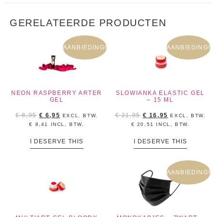
GERELATEERDE PRODUCTEN
AANBIEDING!
AANBIEDING!
NEON RASPBERRY ARTER
SLOWIANKA ELASTIC GEL
GEL
– 15 ML
€
8,95
€
6,95
€
21,95
€
16,95
EXCL. BTW.
EXCL. BTW.
€
8,41
INCL, BTW.
€
20,51
INCL, BTW.
I DESERVE THIS
I DESERVE THIS
AANBIEDING!