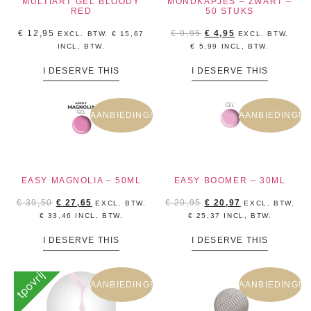
MULTIART GEL BLOODY
MONDKAPJES – ZWART –
RED
50 STUKS
€
12,95
€
9,95
€
4,95
EXCL. BTW.
€
15,67
EXCL. BTW.
INCL, BTW.
€
5,99
INCL, BTW.
I DESERVE THIS
I DESERVE THIS
AANBIEDING!
AANBIEDING!
EASY MAGNOLIA – 50ML
EASY BOOMER – 30ML
€
39,50
€
27,65
€
29,95
€
20,97
EXCL. BTW.
EXCL. BTW.
€
33,46
INCL, BTW.
€
25,37
INCL, BTW.
I DESERVE THIS
I DESERVE THIS
tpovrij
AANBIEDING!
AANBIEDING!