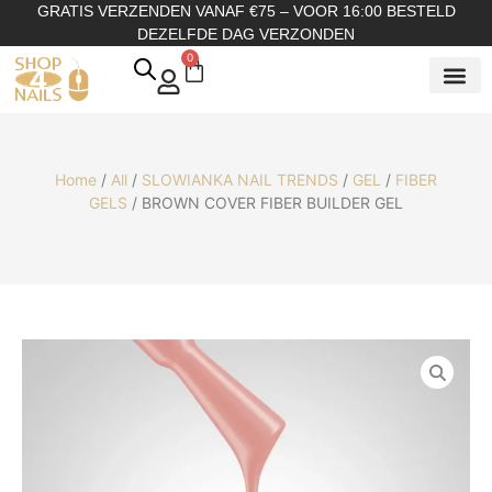
GRATIS VERZENDEN VANAF €75 – VOOR 16:00 BESTELD
DEZELFDE DAG VERZONDEN
0
SHOP OP
SHOP OP ME
OVER ONS
Home
/
All
/
SLOWIANKA NAIL TRENDS
/
GEL
/
FIBER
GELS
/ BROWN COVER FIBER BUILDER GEL