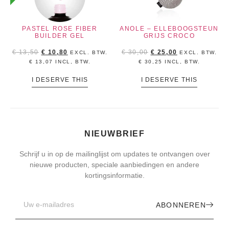
PASTEL ROSE FIBER
ANOLE – ELLEBOOGSTEUN
BUILDER GEL
GRIJS CROCO
€
13,50
€
10,80
€
30,00
€
25,00
EXCL. BTW.
EXCL. BTW.
€
13,07
INCL, BTW.
€
30,25
INCL, BTW.
I DESERVE THIS
I DESERVE THIS
NIEUWBRIEF
Schrijf u in op de mailinglijst om updates te ontvangen over
nieuwe producten, speciale aanbiedingen en andere
kortingsinformatie.
ABONNEREN