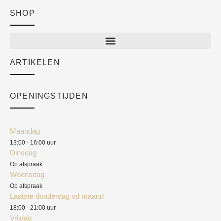
SHOP
Shop
New arrivals
Sale
ARTIKELEN
Cart
Over ons
Checkout
Academy
OPENINGSTIJDEN
Mijn account
Klantenservice
Algemene voorwaarden
Maandag
Blog
13:00 - 16:00 uur
Verzendkosten
Dinsdag
Privacyverklaring
Op afspraak
Woensdag
Herroepingsrecht
Op afspraak
Laatste donderdag vd maand
Klachten
18:00 - 21:00 uur
Vrijdag