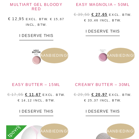
MULTIART GEL BLOODY
EASY MAGNOLIA – 50ML
RED
€
39,50
€
27,65
EXCL. BTW.
€
12,95
EXCL. BTW.
€
15,67
€
33,46
INCL, BTW.
INCL, BTW.
I DESERVE THIS
I DESERVE THIS
AANBIEDING!
AANBIEDING!
EASY BUTTER – 15ML
CREAMY BUTTER – 30ML
€
17,95
€
11,67
€
29,95
€
20,97
EXCL. BTW.
EXCL. BTW.
€
14,12
INCL, BTW.
€
25,37
INCL, BTW.
I DESERVE THIS
I DESERVE THIS
tpovrij
AANBIEDING!
AANBIEDING!