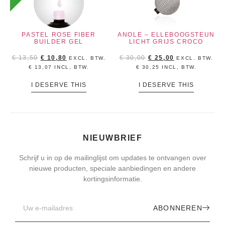
PASTEL ROSE FIBER
ANOLE – ELLEBOOGSTEUN
BUILDER GEL
LICHT GRIJS CROCO
€
13,50
€
10,80
€
30,00
€
25,00
EXCL. BTW.
EXCL. BTW.
€
13,07
INCL, BTW.
€
30,25
INCL, BTW.
I DESERVE THIS
I DESERVE THIS
NIEUWBRIEF
Schrijf u in op de mailinglijst om updates te ontvangen over
nieuwe producten, speciale aanbiedingen en andere
kortingsinformatie.
ABONNEREN