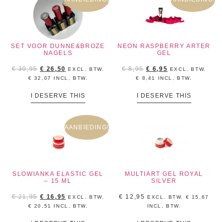
SET VOOR DUNNE&BROZE
NEON RASPBERRY ARTER
NAGELS
GEL
€
30,95
€
26,50
€
8,95
€
6,95
EXCL. BTW.
EXCL. BTW.
€
32,07
INCL, BTW.
€
8,41
INCL, BTW.
I DESERVE THIS
I DESERVE THIS
AANBIEDING!
SLOWIANKA ELASTIC GEL
MULTIART GEL ROYAL
– 15 ML
SILVER
€
21,95
€
16,95
€
12,95
EXCL. BTW.
EXCL. BTW.
€
15,67
€
20,51
INCL, BTW.
INCL, BTW.