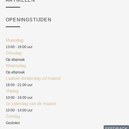
ARTIKELEN
Cart
Over ons
Checkout
Academy
OPENINGSTIJDEN
Mijn account
Klantenservice
Algemene voorwaarden
Maandag
Blog
13:00 - 16:00 uur
Verzendkosten
Dinsdag
Privacyverklaring
Op afspraak
Woensdag
Herroepingsrecht
Op afspraak
Laatste donderdag vd maand
Klachten
18:00 - 21:00 uur
Vrijdag
10:00 - 16:00 uur
1e zaterdag van de maand
10:00 - 14:00 uur
Zondag
Gesloten
FEEDBACK