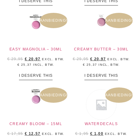
I DESERVE THIS
I DESERVE THIS
AANBIEDING!
AANBIEDING!
EASY MAGNOLIA – 30ML
CREAMY BUTTER – 30ML
€
29,95
€
20,97
€
29,95
€
20,97
EXCL. BTW.
EXCL. BTW.
€
25,37
INCL, BTW.
€
25,37
INCL, BTW.
I DESERVE THIS
I DESERVE THIS
AANBIEDING!
AANBIEDING!
CREAMY BLOOM – 15ML
WATERDECALS
€
17,95
€
12,57
€
1,95
€
1,00
EXCL. BTW.
EXCL. BTW.