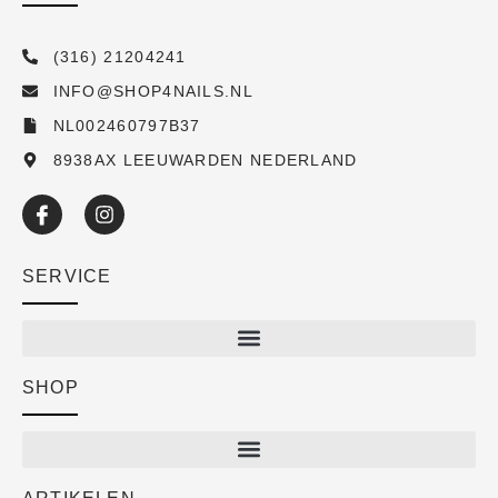
(316) 21204241
INFO@SHOP4NAILS.NL
NL002460797B37
8938AX LEEUWARDEN NEDERLAND
SERVICE
SHOP
Shop
New arrivals
Sale