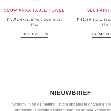
SLOWIANKA TABLE TOWEL
GEL PAIN
€
8,95
€
11,95
EXCL. BTW.
€
10,83
INCL,
EXCL. BTW
BTW.
BTW.
I DESERVE THIS
I DESERVE
NIEUWBRIEF
Schrijf u in op de mailinglijst om updates te ontvangen 
producten, speciale aanbiedingen en andere kortingsin