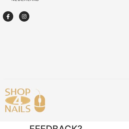
Over ons
Academy
Klantenservice
Blog
FEEDBACK?