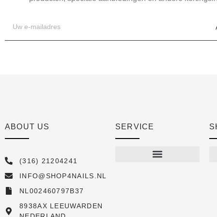
ABOUT US
SERVICE
S
(316) 21204241
INFO@SHOP4NAILS.NL
Shop
NL002460797B37
New arrivals
8938AX LEEUWARDEN
NEDERLAND
Sale