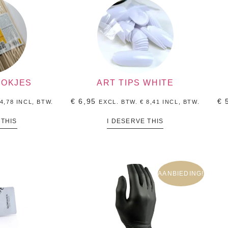
TOKJES
ART TIPS WHITE
€
6,95
€
5
4,78
INCL, BTW.
EXCL. BTW.
€
8,41
INCL, BTW.
 THIS
I DESERVE THIS
AANBIEDING!