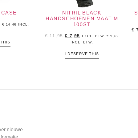
T CASE
NITRIL BLACK
S
HANDSCHOENEN MAAT M
100ST
.
€
14,46
INCL,
€
7
€
11,95
€
7,95
EXCL. BTW.
€
9,62
 THIS
INCL, BTW.
I DESERVE THIS
over nieuwe
formatie.