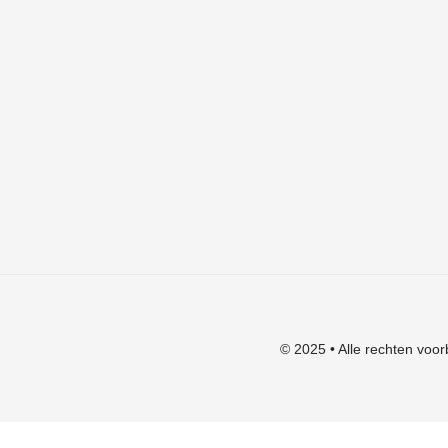
Algemene voorwaarden
Verzendkosten
Privacyverklaring
Herroepingsrecht
Klachten
© 2025 • Alle rechten voor