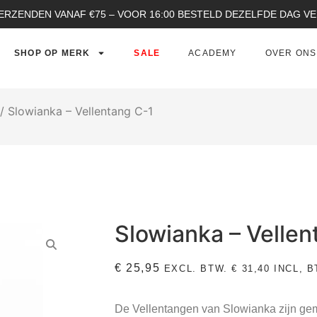
ERZENDEN VANAF €75 – VOOR 16:00 BESTELD DEZELFDE DAG 
SHOP OP MERK
SALE
ACADEMY
OVER ONS
/ Slowianka – Vellentang C-1
Slowianka – Vellen
€
25,95
EXCL. BTW.
€
31,40
INCL, B
De Vellentangen van Slowianka zijn gema