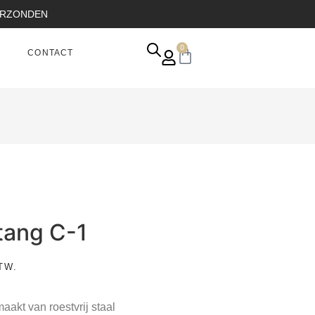
VERZONDEN
0
CONTACT
tang C-1
TW.
akt van roestvrij staal