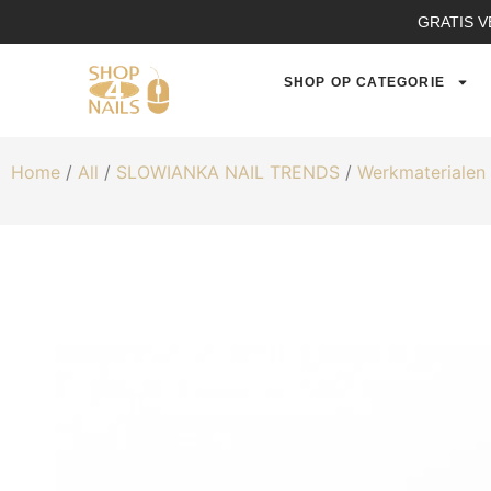
GRATIS V
SHOP OP CATEGORIE
Home
/
All
/
SLOWIANKA NAIL TRENDS
/
Werkmaterialen