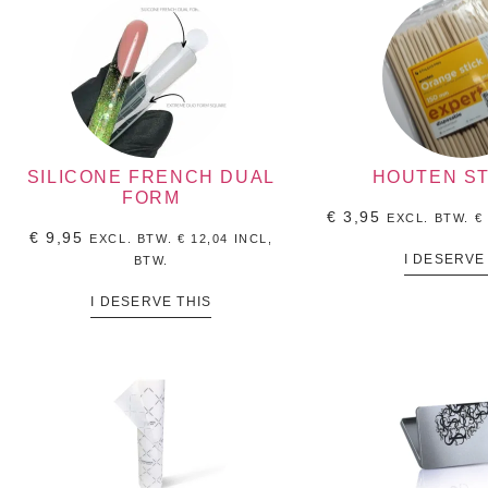
SILICONE FRENCH DUAL
HOUTEN S
FORM
€
3,95
EXCL. BTW.
€
€
9,95
EXCL. BTW.
€
12,04
INCL,
I DESERVE
BTW.
I DESERVE THIS