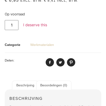
€
6,95
EXCL. BTW.
€
8,41
INCL, BTW.
Op voorraad
I deserve this
Categorie
Werkmaterialen
Delen:
Beschrijving
Beoordelingen (0)
BESCHRIJVING