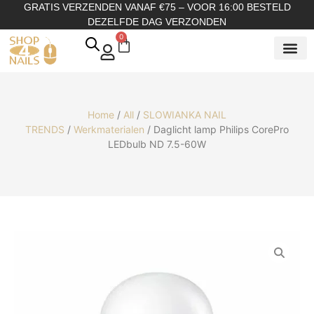
GRATIS VERZENDEN VANAF €75 – VOOR 16:00 BESTELD
DEZELFDE DAG VERZONDEN
0
SHOP OP
SHOP OP ME
OVER ONS
Home
/
All
/
SLOWIANKA NAIL
TRENDS
/
Werkmaterialen
/ Daglicht lamp Philips CorePro
LEDbulb ND 7.5-60W