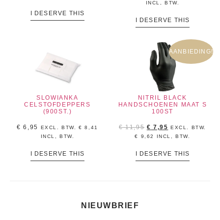
INCL, BTW.
I DESERVE THIS
I DESERVE THIS
AANBIEDING!
SLOWIANKA
NITRIL BLACK
CELSTOFDEPPERS
HANDSCHOENEN MAAT S
(900ST.)
100ST
€
6,95
€
11,95
€
7,95
EXCL. BTW.
€
8,41
EXCL. BTW.
INCL, BTW.
€
9,62
INCL, BTW.
I DESERVE THIS
I DESERVE THIS
NIEUWBRIEF