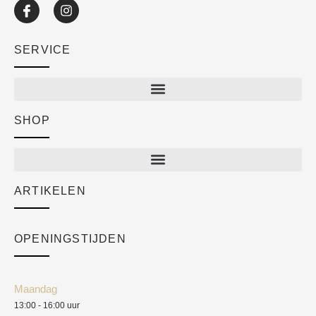
SERVICE
SHOP
Shop
New arrivals
Sale
ARTIKELEN
Cart
Over ons
Checkout
Academy
OPENINGSTIJDEN
Mijn account
Klantenservice
Algemene voorwaarden
Maandag
Blog
13:00 - 16:00 uur
Verzendkosten