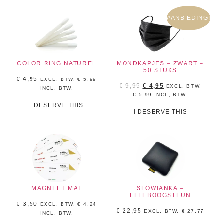
AANBIEDING!
COLOR RING NATUREL
MONDKAPJES – ZWART –
50 STUKS
€
4,95
EXCL. BTW.
€
5,99
€
9,95
€
4,95
EXCL. BTW.
INCL, BTW.
€
5,99
INCL, BTW.
I DESERVE THIS
I DESERVE THIS
MAGNEET MAT
SLOWIANKA –
ELLEBOOGSTEUN
€
3,50
EXCL. BTW.
€
4,24
€
22,95
EXCL. BTW.
€
27,77
INCL, BTW.