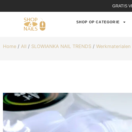
GRATIS V
SHOP OP CATEGORIE
Home
/
All
/
SLOWIANKA NAIL TRENDS
/
Werkmaterialen