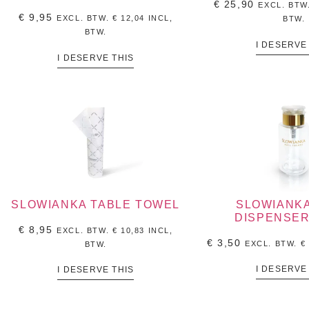
€
25,90
EXCL. BTW
€
9,95
EXCL. BTW.
€
12,04
INCL,
BTW.
BTW.
I DESERVE
I DESERVE THIS
SLOWIANKA TABLE TOWEL
SLOWIANK
DISPENSER
€
8,95
EXCL. BTW.
€
10,83
INCL,
€
3,50
EXCL. BTW.
€
BTW.
I DESERVE
I DESERVE THIS