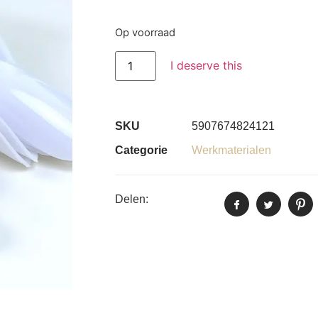
Op voorraad
I deserve this
SKU
5907674824121
Categorie
Werkmaterialen
Delen: