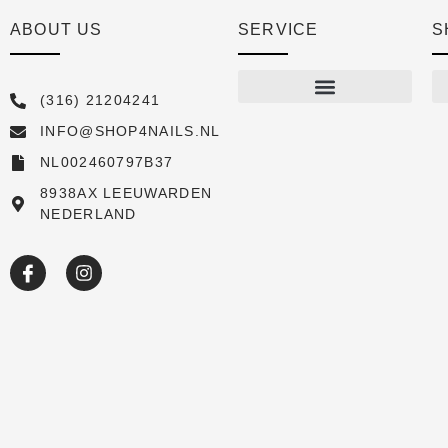
ABOUT US
SERVICE
S
(316) 21204241
INFO@SHOP4NAILS.NL
Shop
NL002460797B37
New arrivals
8938AX LEEUWARDEN
NEDERLAND
Sale
Over ons
Academy
Klantenservice
Blog