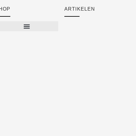
HOP
ARTIKELEN
Cart
Checkout
Mijn account
Algemene voorwaarden
Verzendkosten
Privacyverklaring
Herroepingsrecht
Klachten