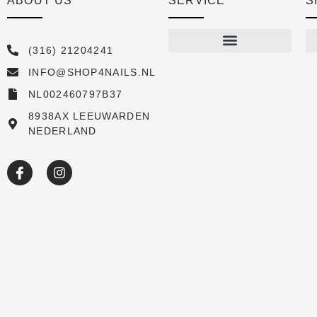
ABOUT US
SERVICE
S
(316) 21204241
INFO@SHOP4NAILS.NL
Shop
NL002460797B37
New arrivals
8938AX LEEUWARDEN
NEDERLAND
Sale
Over ons
Academy
Klantenservice
Blog