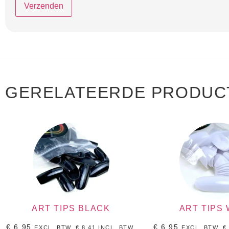
GERELATEERDE PRODUC
ART TIPS BLACK
ART TIPS 
€
6,95
€
6,95
EXCL. BTW.
€
8,41
INCL, BTW.
EXCL. BTW.
€