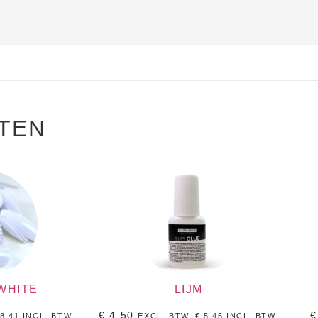
TEN
WHITE
LIJM
€
4,50
€
8,41
INCL, BTW.
EXCL. BTW.
€
5,45
INCL, BTW.