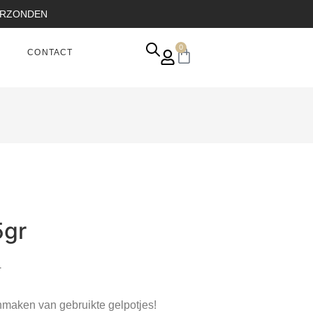
VERZONDEN
0
CONTACT
5gr
.
onmaken van gebruikte gelpotjes!