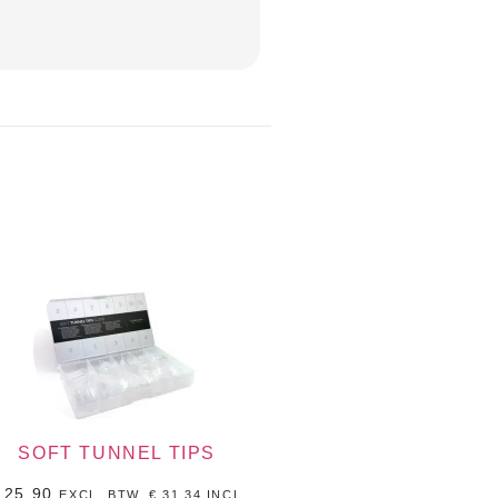
SOFT TUNNEL TIPS
25,90
EXCL. BTW.
€
31,34
INCL,