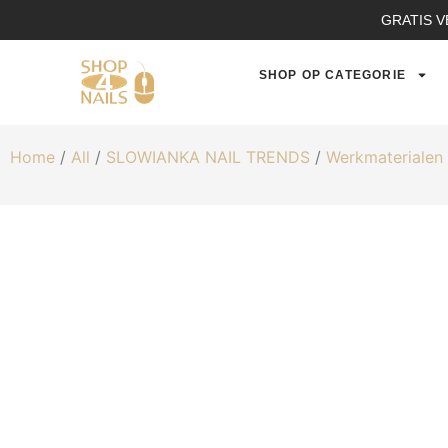
GRATIS V
SHOP OP CATEGORIE
Home
/
All
/
SLOWIANKA NAIL TRENDS
/
Werkmaterialen