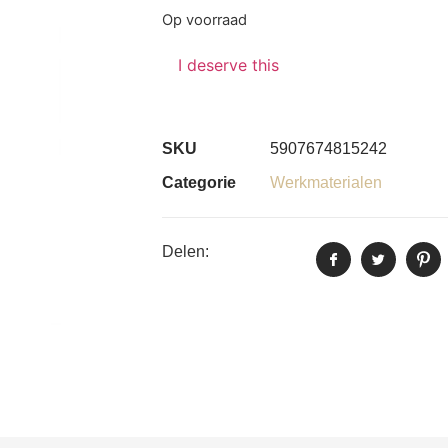
Op voorraad
I deserve this
SKU
5907674815242
Categorie
Werkmaterialen
Delen: