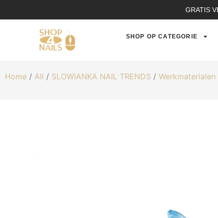
GRATIS V
SHOP OP CATEGORIE
Home
/
All
/
SLOWIANKA NAIL TRENDS
/
Werkmaterialen