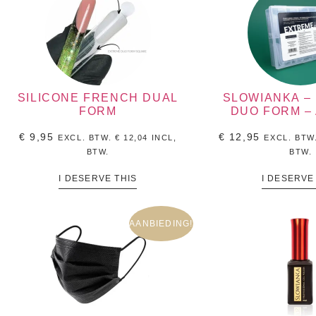
SILICONE FRENCH DUAL
SLOWIANKA –
FORM
DUO FORM –
€
9,95
€
12,95
EXCL. BTW.
€
12,04
INCL,
EXCL. BTW
BTW.
BTW.
I DESERVE THIS
I DESERVE
AANBIEDING!