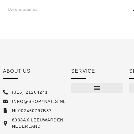
ABOUT US
SERVICE
S
(316) 21204241
INFO@SHOP4NAILS.NL
Shop
NL002460797B37
New arrivals
8938AX LEEUWARDEN
NEDERLAND
Sale