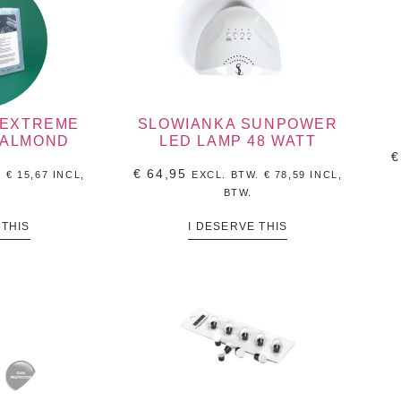
 EXTREME
SLOWIANKA SUNPOWER
 ALMOND
LED LAMP 48 WATT
€
€
64,95
.
€
15,67
INCL,
EXCL. BTW.
€
78,59
INCL,
BTW.
 THIS
I DESERVE THIS