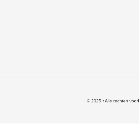
Algemene voorwaarden
Verzendkosten
Privacyverklaring
Herroepingsrecht
Klachten
© 2025 • Alle rechten voor