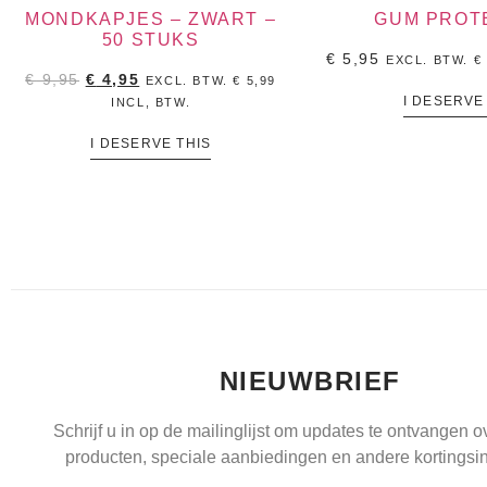
MONDKAPJES – ZWART –
GUM PROT
50 STUKS
€
5,95
EXCL. BTW.
€
€
9,95
€
4,95
EXCL. BTW.
€
5,99
I DESERVE
INCL, BTW.
I DESERVE THIS
NIEUWBRIEF
Schrijf u in op de mailinglijst om updates te ontvangen 
producten, speciale aanbiedingen en andere kortingsin