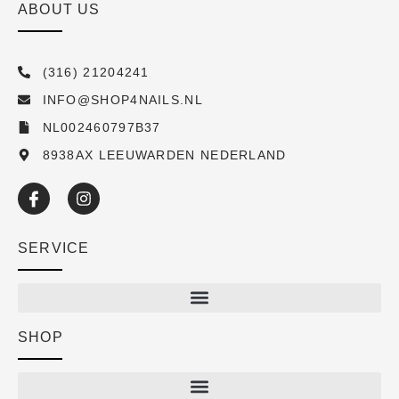
ABOUT US
(316) 21204241
INFO@SHOP4NAILS.NL
NL002460797B37
8938AX LEEUWARDEN NEDERLAND
SERVICE
SHOP
Shop
New arrivals