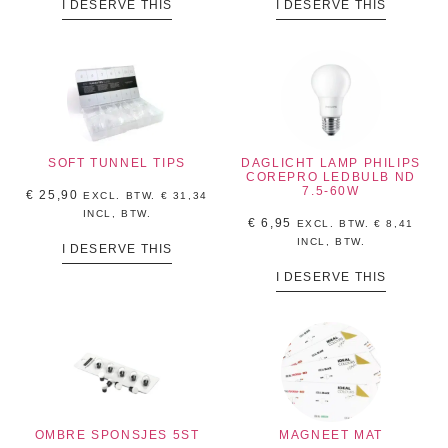
I DESERVE THIS
I DESERVE THIS
SOFT TUNNEL TIPS
DAGLICHT LAMP PHILIPS
COREPRO LEDBULB ND
7.5-60W
€
25,90
EXCL. BTW.
€
31,34
INCL, BTW.
€
6,95
EXCL. BTW.
€
8,41
INCL, BTW.
I DESERVE THIS
I DESERVE THIS
OMBRE SPONSJES 5ST
MAGNEET MAT