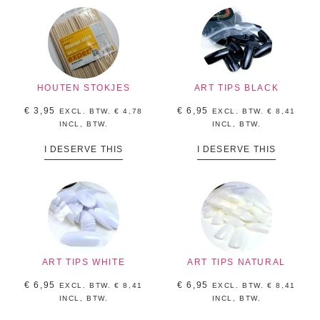
HOUTEN STOKJES
ART TIPS BLACK
€
3,95
€
6,95
EXCL. BTW.
€
4,78
EXCL. BTW.
€
8,41
INCL, BTW.
INCL, BTW.
I DESERVE THIS
I DESERVE THIS
ART TIPS WHITE
ART TIPS NATURAL
€
6,95
€
6,95
EXCL. BTW.
€
8,41
EXCL. BTW.
€
8,41
INCL, BTW.
INCL, BTW.