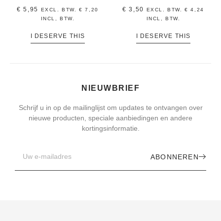
€
5,95
€
3,50
EXCL. BTW.
€
7,20
EXCL. BTW.
€
4,24
INCL, BTW.
INCL, BTW.
I DESERVE THIS
I DESERVE THIS
NIEUWBRIEF
Schrijf u in op de mailinglijst om updates te ontvangen over
nieuwe producten, speciale aanbiedingen en andere
kortingsinformatie.
ABONNEREN