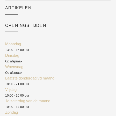
Sale
ARTIKELEN
Cart
Over ons
Checkout
Academy
OPENINGSTIJDEN
Mijn account
Klantenservice
Algemene voorwaarden
Maandag
Blog
13:00 - 16:00 uur
Verzendkosten
Dinsdag
Privacyverklaring
Op afspraak
Woensdag
Herroepingsrecht
Op afspraak
Laatste donderdag vd maand
Klachten
18:00 - 21:00 uur
Vrijdag
10:00 - 16:00 uur
1e zaterdag van de maand
10:00 - 14:00 uur
Zondag