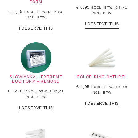
FORM
€
6,95
EXCL. BTW.
€
8,41
€
9,95
EXCL. BTW.
€
12,04
INCL, BTW.
INCL, BTW.
I DESERVE THIS
I DESERVE THIS
SLOWIANKA – EXTREME
COLOR RING NATUREL
DUO FORM – ALMOND
€
4,95
EXCL. BTW.
€
5,99
€
12,95
EXCL. BTW.
€
15,67
INCL, BTW.
INCL, BTW.
I DESERVE THIS
I DESERVE THIS