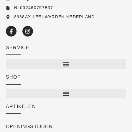
NL002460797B37
8938AX LEEUWARDEN NEDERLAND
SERVICE
SHOP
Shop
New arrivals
Sale
ARTIKELEN
Cart
Over ons
Checkout
Academy
OPENINGSTIJDEN
Mijn account