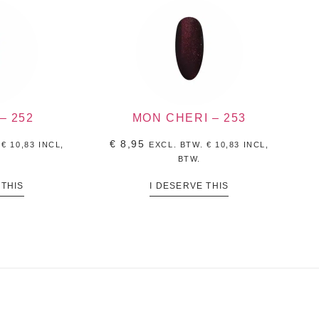
– 252
MON CHERI – 253
€
8,95
.
€
10,83
INCL,
EXCL. BTW.
€
10,83
INCL,
BTW.
 THIS
I DESERVE THIS