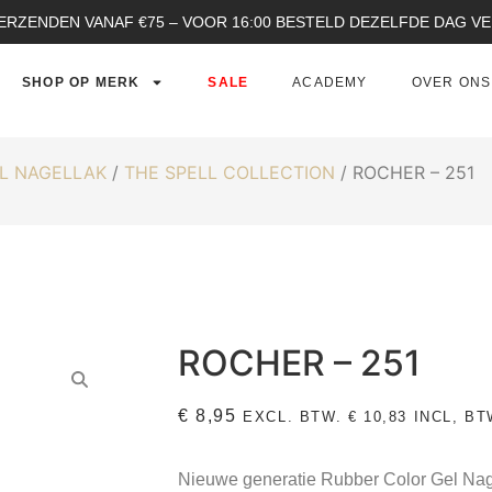
ERZENDEN VANAF €75 – VOOR 16:00 BESTELD DEZELFDE DAG 
SHOP OP MERK
SALE
ACADEMY
OVER ONS
L NAGELLAK
/
THE SPELL COLLECTION
/ ROCHER – 251
ROCHER – 251
€
8,95
EXCL. BTW.
€
10,83
INCL, BT
Nieuwe generatie Rubber Color Gel Nage