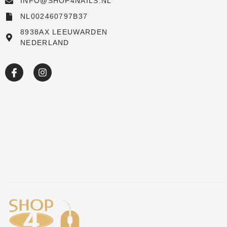
INFO@SHOP4NAILS.NL
Shop
NL002460797B37
New arrivals
8938AX LEEUWARDEN
NEDERLAND
Sale
Over ons
Academy
Klantenservice
Blog