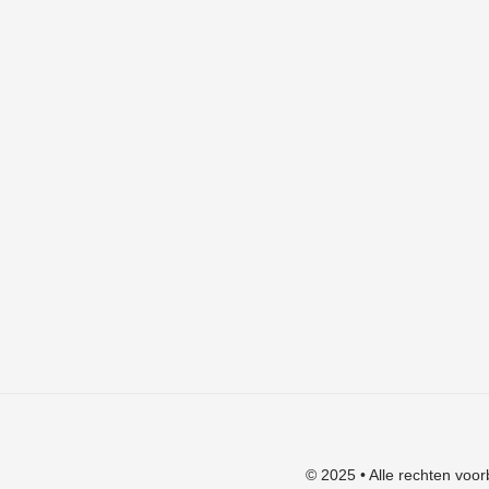
Cart
Checkout
Mijn account
Algemene voorwaarden
Verzendkosten
Privacyverklaring
Herroepingsrecht
Klachten
© 2025 • Alle rechten voor