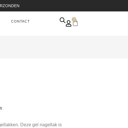
VERZONDEN
0
CONTACT
W.
llakken. Deze gel nagellak is