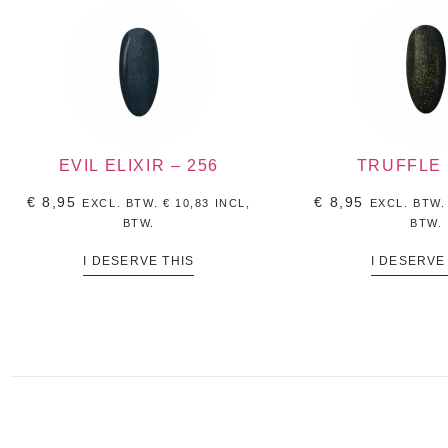
EVIL ELIXIR – 256
TRUFFLE 
€
8,95
€
8,95
EXCL. BTW.
€
10,83
INCL,
EXCL. BTW
BTW.
BTW.
I DESERVE THIS
I DESERVE