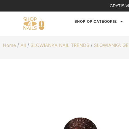
GRATIS V
SHOP OP CATEGORIE
Home
/
All
/
SLOWIANKA NAIL TRENDS
/
SLOWIANKA GE