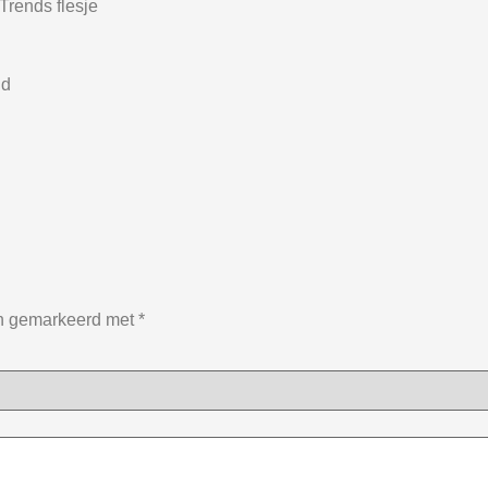
rends flesje
nd
jn gemarkeerd met
*