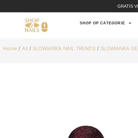
GRATIS V
SHOP OP CATEGORIE
Home
/
All
/
SLOWIANKA NAIL TRENDS
/
SLOWIANKA GE