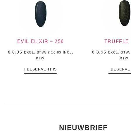
EVIL ELIXIR – 256
TRUFFLE 
€
8,95
€
8,95
EXCL. BTW.
€
10,83
INCL,
EXCL. BTW
BTW.
BTW.
I DESERVE THIS
I DESERVE
NIEUWBRIEF