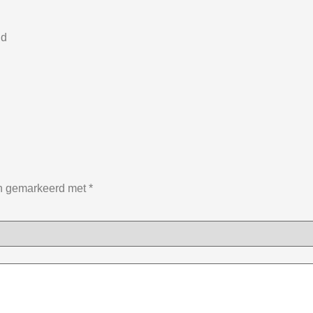
nd
jn gemarkeerd met
*