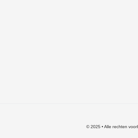
Checkout
Mijn account
Algemene voorwaarden
Verzendkosten
Privacyverklaring
Herroepingsrecht
Klachten
© 2025 • Alle rechten voor