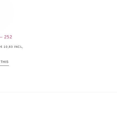
– 252
.
€
10,83
INCL,
 THIS