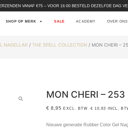
ERZENDEN VANAF €75 – VOOR 16:00 BESTELD DEZELFDE DAG 
SHOP OP MERK
SALE
ACADEMY
OVER ONS
L NAGELLAK
/
THE SPELL COLLECTION
/ MON CHERI – 2
MON CHERI – 253
€
8,95
EXCL. BTW.
€
10,83
INCL, BT
Nieuwe generatie Rubber Color Gel Nage