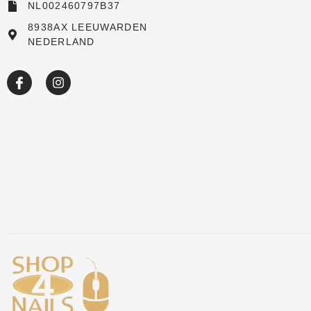
NL002460797B37
New arrivals
8938AX LEEUWARDEN
NEDERLAND
Sale
Over ons
Academy
Klantenservice
Blog