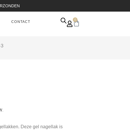
VERZONDEN
0
CONTACT
53
W.
llakken. Deze gel nagellak is