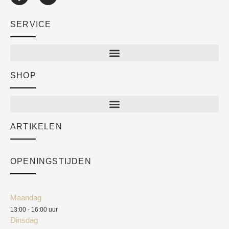
SERVICE
SHOP
Shop
New arrivals
Sale
ARTIKELEN
Cart
Over ons
Checkout
Academy
OPENINGSTIJDEN
Mijn account
Klantenservice
Algemene voorwaarden
Maandag
Blog
13:00 - 16:00 uur
Verzendkosten
Dinsdag