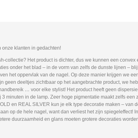
 onze klanten in gedachten!
sh-collectie? Het product is dichter, dus we kunnen een conve
ies onder het blad – in de vorm van zelfs de dunste lijnen – bli
boven het oppervlak van de nagel. Op deze manier krijgen we een
r zijn geen deeltjes zichtbaar op het aangebrachte product, we h
handbereik … voor elke stylist! Het product heeft geen dispersie
 3 minuten in de lamp. Zeer hoge pigmentatie maakt zelfs een z
GOLD en REAL SILVER kun je elk type decoratie maken – van de
 aan op de hele nagel, want dan verliest het zijn spiegeleffect!
etere duurzaamheid en glans moeten grotere decoraties worde