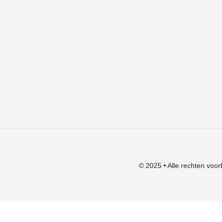
Algemene voorwaarden
Verzendkosten
Privacyverklaring
Herroepingsrecht
Klachten
© 2025 • Alle rechten voor