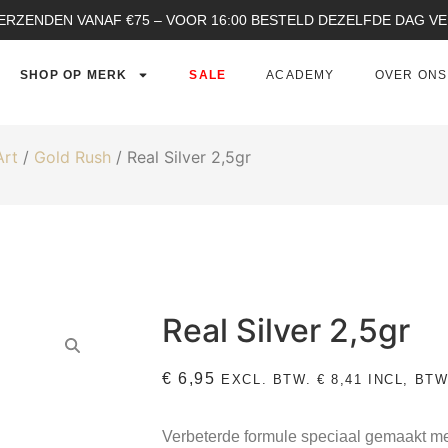
ERZENDEN VANAF €75 – VOOR 16:00 BESTELD DEZELFDE DAG 
SHOP OP MERK
SALE
ACADEMY
OVER ONS
Art
/
Gold Rush
/ Real Silver 2,5gr
Real Silver 2,5gr
€
6,95
EXCL. BTW.
€
8,41
INCL, BTW
Verbeterde formule speciaal gemaakt me