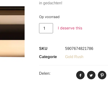
in gedachten!
Op voorraad
I deserve this
SKU
5907674821786
Categorie
Gold Rush
Delen: