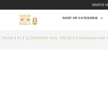
GRATIS V
SHOP OP CATEGORIE
Home
/
All
/
SLOWIANKA NAIL TRENDS
/
Slowianka Nail 