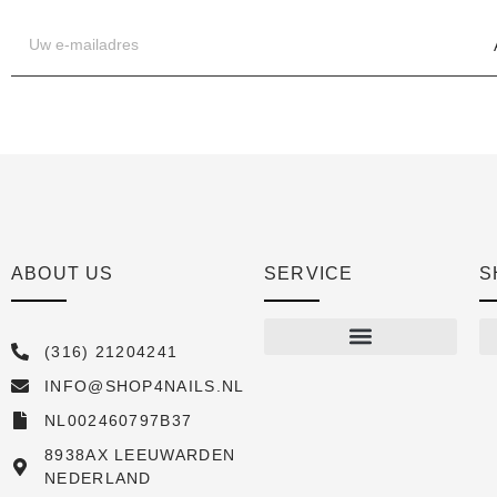
ABOUT US
SERVICE
S
(316) 21204241
INFO@SHOP4NAILS.NL
Shop
NL002460797B37
New arrivals
8938AX LEEUWARDEN
NEDERLAND
Sale