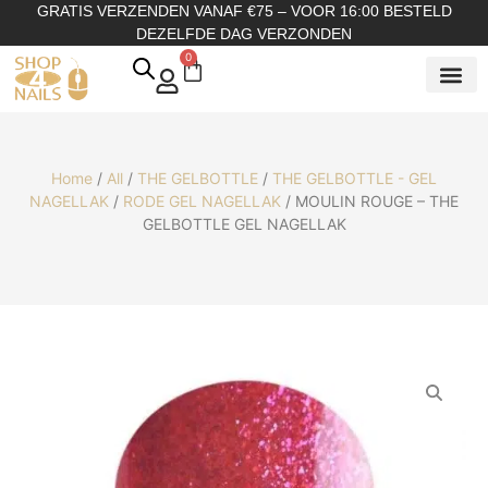
GRATIS VERZENDEN VANAF €75 – VOOR 16:00 BESTELD
DEZELFDE DAG VERZONDEN
0
SHOP OP
SHOP OP ME
OVER ONS
Home
/
All
/
THE GELBOTTLE
/
THE GELBOTTLE - GEL
NAGELLAK
/
RODE GEL NAGELLAK
/ MOULIN ROUGE – THE
GELBOTTLE GEL NAGELLAK