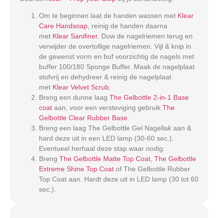
Om te beginnen laat de handen wassen met
Klear
Care Handsoap
, reinig de handen daarna
met
Klear Sanifiner
. Duw de nagelriemen terug en
verwijder de overtollige nagelriemen. Vijl & knip in
de gewenst vorm en buf voorzichtig de nagels met
buffer 100/180 Sponge Buffer. Maak de nagelplaat
stofvrij en dehydreer & reinig de nagelplaat
met
Klear Velvet Scrub
.
Breng een dunne laag
The Gelbottle 2-in-1 Base
coat
aan, voor een versteviging gebruik
The
Gelbottle Clear Rubber Base
.
Breng een laag The Gelbottle Gel Nagellak aan &
hard deze uit in een LED lamp (30-60 sec.).
Eventueel herhaal deze stap waar nodig.
Breng
The Gelbottle Matte Top Coat
,
The Gelbottle
Extreme Shine Top Coat
of The Gelbottle Rubber
Top Coat aan. Hardt deze uit in LED lamp (30 tot 60
sec.).