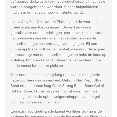
geïntegreerde kwastje kan het product direct uit het flesje
worden aangebracht, waardoor minder hulpmiddelen
nodig zijn en het salonwerk efficiënter wordt.
Liquid Acryfiber Gel Natural Pink is geschikt voor een
breed scala aan toepassingen. De gel kan worden
gebruikt voor nabehandelingen, correcties, reconstructies,
het opbouwen van de nagel, het verstevigen van de
natuurlijke nagel en korte nagelverlengingen. Bij een
dunne applicatie blijft de gel flexibel, waardoor deze goed
meebeweegt met de natuurlijke nagel en helpt de kans op
loslating, lifting en luchtinsluitingen te verminderen, ook
op de meest kwetsbare plekken.
Voor een optimaal en langdurig resultaat is een goede
nagelvoorbereiding essentieel. Gebruik
Nail Prep
,
Ultra
Bond
en een dunne laag
Clear Strong Base
,
Base Gel
of
Rubber Base
. Dit hechtsysteem zorgt voor maximale
hechting en laat de opbouweigenschappen van de gel
optimaal tot hun recht komen.
Een extra voordeel van de
Liquid Acryfiber Gel
-lijn is de
perfecte kleurafstemming met de bouwgels van Slowianka