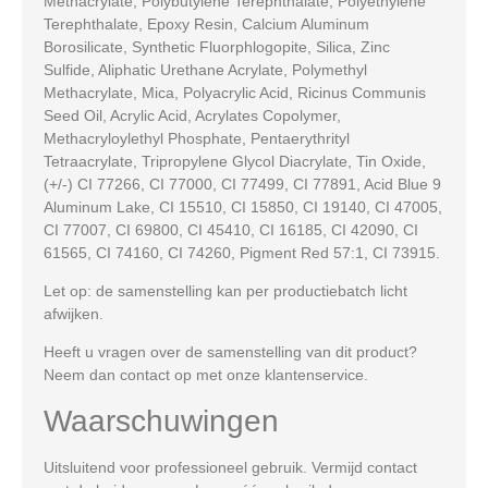
Methacrylate, Polybutylene Terephthalate, Polyethylene
Terephthalate, Epoxy Resin, Calcium Aluminum
Borosilicate, Synthetic Fluorphlogopite, Silica, Zinc
Sulfide, Aliphatic Urethane Acrylate, Polymethyl
Methacrylate, Mica, Polyacrylic Acid, Ricinus Communis
Seed Oil, Acrylic Acid, Acrylates Copolymer,
Methacryloylethyl Phosphate, Pentaerythrityl
Tetraacrylate, Tripropylene Glycol Diacrylate, Tin Oxide,
(+/-)
CI 77266, CI 77000, CI 77499, CI 77891, Acid Blue 9
Aluminum Lake, CI 15510, CI 15850, CI 19140, CI 47005,
CI 77007, CI 69800, CI 45410, CI 16185, CI 42090, CI
61565, CI 74160, CI 74260, Pigment Red 57:1, CI 73915.
Let op:
de samenstelling kan per productiebatch licht
afwijken.
Heeft u vragen over de samenstelling van dit product?
Neem dan contact op met onze klantenservice.
Waarschuwingen
Uitsluitend voor professioneel gebruik. Vermijd contact