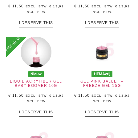
€
11,50
€
11,50
EXCL. BTW.
€
13,92
EXCL. BTW.
€
13,92
INCL, BTW.
INCL, BTW.
I DESERVE THIS
I DESERVE THIS
Hema vrij
Nieuw
HEMAvrij
LIQUID ACRYFIBER GEL
GEL PINK BALLET –
BABY BOOMER 10G
FREEZE GEL 15G
€
11,50
€
11,50
EXCL. BTW.
€
13,92
EXCL. BTW.
€
13,92
INCL, BTW.
INCL, BTW.
I DESERVE THIS
I DESERVE THIS