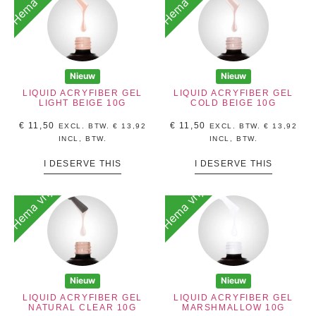
Hema vrij
Hema vrij
Nieuw
Nieuw
LIQUID ACRYFIBER GEL
LIQUID ACRYFIBER GEL
LIGHT BEIGE 10G
COLD BEIGE 10G
€
11,50
€
11,50
EXCL. BTW.
€
13,92
EXCL. BTW.
€
13,92
INCL, BTW.
INCL, BTW.
I DESERVE THIS
I DESERVE THIS
Hema vrij
Hema vrij
Nieuw
Nieuw
LIQUID ACRYFIBER GEL
LIQUID ACRYFIBER GEL
NATURAL CLEAR 10G
MARSHMALLOW 10G