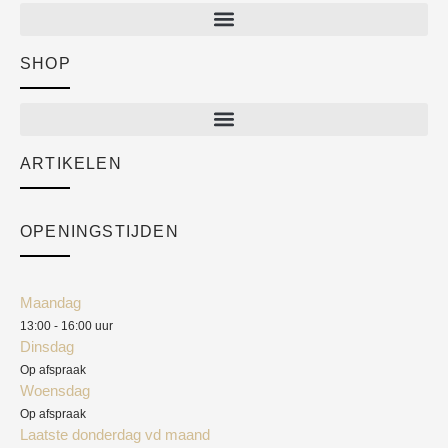
SHOP
Shop
New arrivals
Sale
ARTIKELEN
Cart
Over ons
Checkout
Academy
OPENINGSTIJDEN
Mijn account
Klantenservice
Algemene voorwaarden
Maandag
Blog
13:00 - 16:00 uur
Verzendkosten
Dinsdag
Privacyverklaring
Op afspraak
Woensdag
Herroepingsrecht
Op afspraak
Laatste donderdag vd maand
Klachten