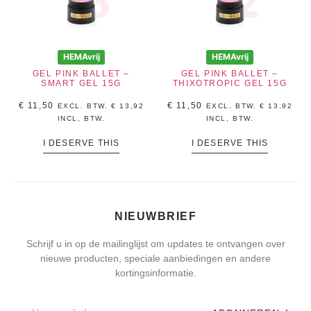
HEMAvrij
HEMAvrij
GEL PINK BALLET –
GEL PINK BALLET –
SMART GEL 15G
THIXOTROPIC GEL 15G
€
11,50
€
11,50
EXCL. BTW.
€
13,92
EXCL. BTW.
€
13,92
INCL, BTW.
INCL, BTW.
I DESERVE THIS
I DESERVE THIS
NIEUWBRIEF
Schrijf u in op de mailinglijst om updates te ontvangen over
nieuwe producten, speciale aanbiedingen en andere
kortingsinformatie.