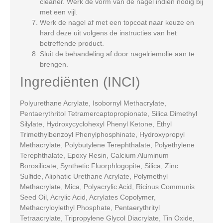
cleaner. Werk de vorm van de nagel indien nodig bij
met een vijl.
Werk de nagel af met een topcoat naar keuze en
hard deze uit volgens de instructies van het
betreffende product.
Sluit de behandeling af door nagelriemolie aan te
brengen.
Ingrediënten (INCI)
Polyurethane Acrylate, Isobornyl Methacrylate,
Pentaerythritol Tetramercaptopropionate, Silica Dimethyl
Silylate, Hydroxycyclohexyl Phenyl Ketone, Ethyl
Trimethylbenzoyl Phenylphosphinate, Hydroxypropyl
Methacrylate, Polybutylene Terephthalate, Polyethylene
Terephthalate, Epoxy Resin, Calcium Aluminum
Borosilicate, Synthetic Fluorphlogopite, Silica, Zinc
Sulfide, Aliphatic Urethane Acrylate, Polymethyl
Methacrylate, Mica, Polyacrylic Acid, Ricinus Communis
Seed Oil, Acrylic Acid, Acrylates Copolymer,
Methacryloylethyl Phosphate, Pentaerythrityl
Tetraacrylate, Tripropylene Glycol Diacrylate, Tin Oxide,