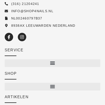
(316) 21204241
INFO@SHOP4NAILS.NL
NL002460797B37
8938AX LEEUWARDEN NEDERLAND
SERVICE
SHOP
Shop
New arrivals
Sale
ARTIKELEN
Cart
Over ons