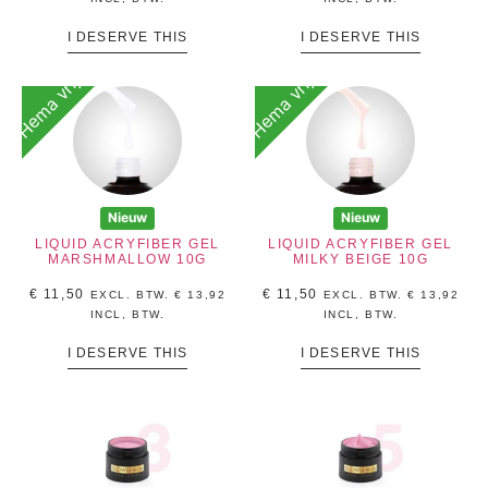
I DESERVE THIS
I DESERVE THIS
Hema vrij
Hema vrij
Nieuw
Nieuw
LIQUID ACRYFIBER GEL
LIQUID ACRYFIBER GEL
MARSHMALLOW 10G
MILKY BEIGE 10G
€
11,50
€
11,50
EXCL. BTW.
€
13,92
EXCL. BTW.
€
13,92
INCL, BTW.
INCL, BTW.
I DESERVE THIS
I DESERVE THIS