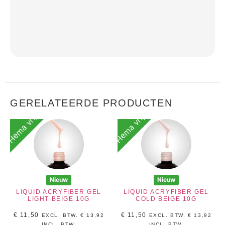
GERELATEERDE PRODUCTEN
Hema vrij
Hema vrij
Nieuw
Nieuw
LIQUID ACRYFIBER GEL
LIQUID ACRYFIBER GEL
LIGHT BEIGE 10G
COLD BEIGE 10G
€
11,50
€
11,50
EXCL. BTW.
€
13,92
EXCL. BTW.
€
13,92
INCL, BTW.
INCL, BTW.