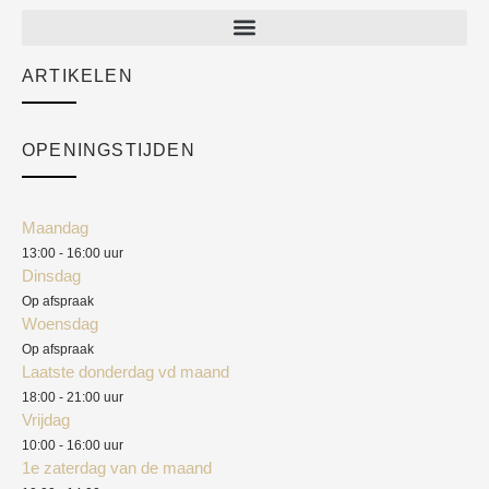
New arrivals
Sale
ARTIKELEN
Cart
Over ons
Checkout
Academy
OPENINGSTIJDEN
Mijn account
Klantenservice
Algemene voorwaarden
Maandag
Blog
13:00 - 16:00 uur
Verzendkosten
Dinsdag
Privacyverklaring
Op afspraak
Woensdag
Herroepingsrecht
Op afspraak
Laatste donderdag vd maand
Klachten
18:00 - 21:00 uur
Vrijdag
10:00 - 16:00 uur
1e zaterdag van de maand