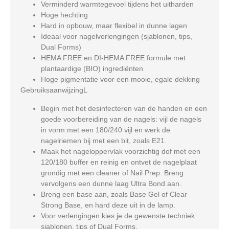
Verminderd warmtegevoel tijdens het uitharden
Hoge hechting
Hard in opbouw, maar flexibel in dunne lagen
Ideaal voor nagelverlengingen (sjablonen, tips,
Dual Forms)
HEMA FREE en DI-HEMA FREE formule met
plantaardige (BIO) ingrediënten
Hoge pigmentatie voor een mooie, egale dekking
GebruiksaanwijzingL
Begin met het desinfecteren van de handen en een
goede voorbereiding van de nagels: vijl de nagels
in vorm met een 180/240 vijl en werk de
nagelriemen bij met een bit, zoals E21.
Maak het nageloppervlak voorzichtig dof
met een
120/180 buffer en reinig en ontvet de nagelplaat
grondig met een cleaner of Nail Prep. Breng
vervolgens een dunne laag
Ultra Bond
aan.
Breng een base aan, zoals
Base Gel
of
Clear
Strong Base
, en hard deze uit in de lamp.
Voor verlengingen kies je de gewenste techniek:
sjablonen, tips of Dual Forms.