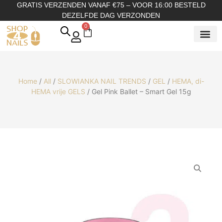
GRATIS VERZENDEN VANAF €75 – VOOR 16:00 BESTELD
DEZELFDE DAG VERZONDEN
0
SHOP OP
SHOP OP ME
OVER ONS
Home
/
All
/
SLOWIANKA NAIL TRENDS
/
GEL
/
HEMA, di-
HEMA vrije GELS
/ Gel Pink Ballet – Smart Gel 15g