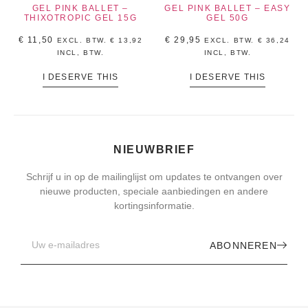
GEL PINK BALLET –
GEL PINK BALLET – EASY
THIXOTROPIC GEL 15G
GEL 50G
€
11,50
€
29,95
EXCL. BTW.
€
13,92
EXCL. BTW.
€
36,24
INCL, BTW.
INCL, BTW.
I DESERVE THIS
I DESERVE THIS
NIEUWBRIEF
Schrijf u in op de mailinglijst om updates te ontvangen over
nieuwe producten, speciale aanbiedingen en andere
kortingsinformatie.
ABONNEREN