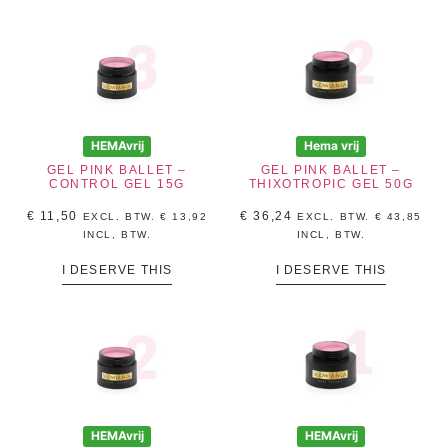
HEMAvrij
Hema vrij
GEL PINK BALLET –
GEL PINK BALLET –
CONTROL GEL 15G
THIXOTROPIC GEL 50G
€
11,50
€
36,24
EXCL. BTW.
€
13,92
EXCL. BTW.
€
43,85
INCL, BTW.
INCL, BTW.
I DESERVE THIS
I DESERVE THIS
HEMAvrij
HEMAvrij