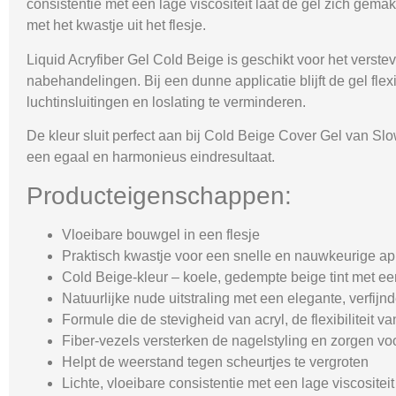
consistentie met een lage viscositeit laat de gel zich gemak
met het kwastje uit het flesje.
Liquid Acryfiber Gel Cold Beige is geschikt voor het verste
nabehandelingen. Bij een dunne applicatie blijft de gel fle
luchtinsluitingen en loslating te verminderen.
De kleur sluit perfect aan bij
Cold Beige Cover Gel
van Slo
een egaal en harmonieus eindresultaat.
Producteigenschappen:
Vloeibare bouwgel in een flesje
Praktisch kwastje voor een snelle en nauwkeurige app
Cold Beige
-kleur – koele, gedempte beige tint met ee
Natuurlijke nude uitstraling met een elegante, verfijn
Formule die de stevigheid van acryl, de flexibiliteit 
Fiber-vezels versterken de nagelstyling en zorgen voor 
Helpt de weerstand tegen scheurtjes te vergroten
Lichte, vloeibare consistentie met een lage viscositeit