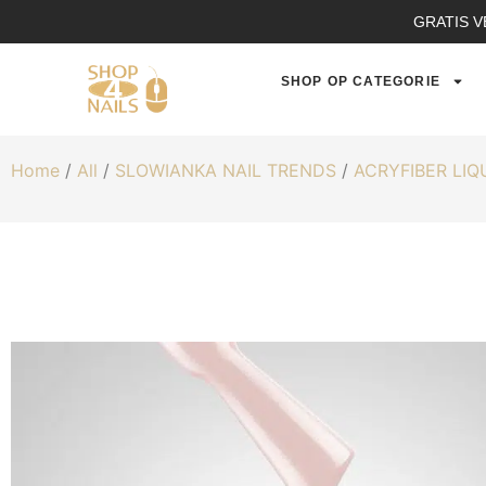
GRATIS V
SHOP OP CATEGORIE
Home
/
All
/
SLOWIANKA NAIL TRENDS
/
ACRYFIBER LIQ