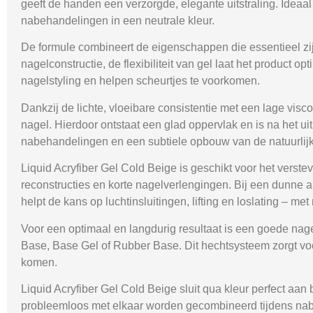
geeft de handen een verzorgde, elegante uitstraling. Idea
nabehandelingen in een neutrale kleur.
De formule combineert de eigenschappen die essentieel zi
nagelconstructie, de flexibiliteit van gel laat het produc
nagelstyling en helpen scheurtjes te voorkomen.
Dankzij de lichte, vloeibare consistentie met een lage visc
nagel. Hierdoor ontstaat een glad oppervlak en is na het uit
nabehandelingen en een subtiele opbouw van de natuurlijk
Liquid Acryfiber Gel Cold Beige is geschikt voor het verst
reconstructies en korte nagelverlengingen. Bij een dunne a
helpt de kans op luchtinsluitingen, lifting en loslating – me
Voor een optimaal en langdurig resultaat is een goede nag
Base
,
Base Gel
of
Rubber Base
. Dit hechtsysteem zorgt v
komen.
Liquid Acryfiber Gel Cold Beige sluit qua kleur perfect aan 
probleemloos met elkaar worden gecombineerd tijdens nabe