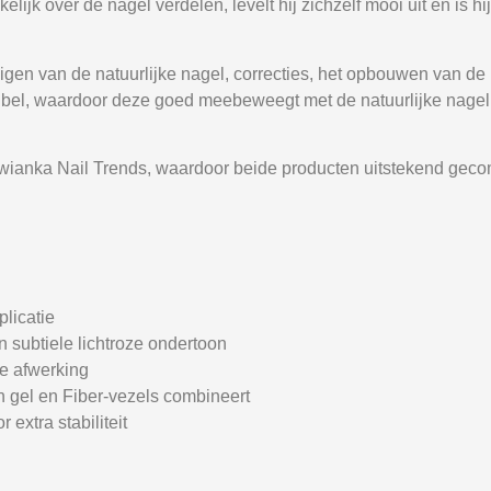
kelijk over de nagel verdelen, levelt hij zichzelf mooi uit en is 
vigen van de natuurlijke nagel, correcties, het opbouwen van de 
xibel, waardoor deze goed meebeweegt met de natuurlijke nagel e
wianka Nail Trends, waardoor beide producten uitstekend gec
licatie
n subtiele lichtroze ondertoon
de afwerking
van gel en Fiber-vezels combineert
extra stabiliteit