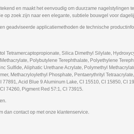
itstekend en maakt het eenvoudig om duurzame nagelstylingen te 
die op zoek zijn naar een elegante, subtiele bouwgel voor dagel
s en geadviseerde applicatiemethoden de technische productinfo
itol Tetramercaptopropionate, Silica Dimethyl Silylate, Hydroxy
Methacrylate, Polybutylene Terephthalate, Polyethylene Tereph
inc Sulfide, Aliphatic Urethane Acrylate, Polymethyl Methacrylate
er, Methacryloylethyl Phosphate, Pentaerythrityl Tetraacrylate,
I 77891, Acid Blue 9 Aluminum Lake, CI 15510, CI 15850, CI 19
 CI 74260, Pigment Red 57:1, CI 73915.
en.
m dan contact op met onze klantenservice.