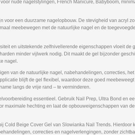
al voor nude nagelstylingen, French Manicure, Babyboom, minima
jn voor een duurzame nagelopbouw. De stevigheid van acryl zor
t optimaal meebewegen met de natuurlijke nagel en de toegevoegd
ositeit en uitstekende zelfnivellerende eigenschappen vloeit de g
harden minder vijlwerk nodig. Dit maakt de gel bijzonder geschik
e nagel.
evigen van de natuurlijke nagel, nabehandelingen, correcties, h
pplicatie blijft de gel flexibel, waardoor deze goed meebeweegt
t name langs de vrije rand – te verminderen.
elvoorbereiding essentieel. Gebruik
Nail Prep
,
Ultra Bond
en ee
oor maximale hechting en laat de opbouweigenschappen van de g
bij
Cold Beige Cover Gel
van Slowianka Nail Trends. Hierdoor 
handelingen, correcties en nagelverlengingen, zonder zichtbar