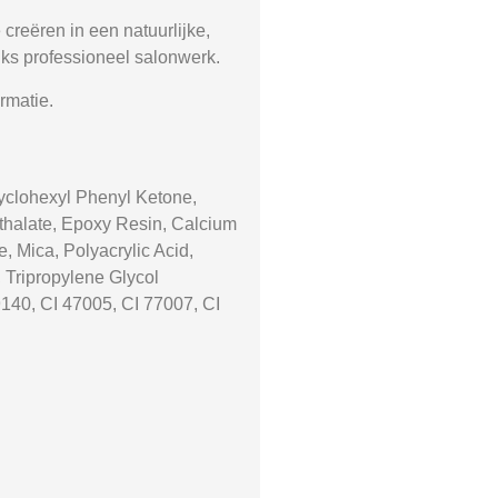
creëren in een natuurlijke,
ijks professioneel salonwerk.
rmatie.
cyclohexyl Phenyl Ketone,
thalate, Epoxy Resin, Calcium
, Mica, Polyacrylic Acid,
 Tripropylene Glycol
140, CI 47005, CI 77007, CI