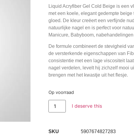
Liquid Acryfiber Gel Cold Beige
is een v
met een koele, elegant gedempte beige ti
gloed. De kleur creëert een verfijnde nud
natuurlijke nagel en is perfect voor natu
Manicure, Babyboom, nabehandelingen e
De formule combineert de stevigheid van a
de versterkende eigenschappen van Fibe
consistentie met een lage viscositeit laa
nagel verdelen, levelt hij zichzelf mooi u
brengen met het kwastje uit het flesje.
Op voorraad
I deserve this
SKU
5907674827283