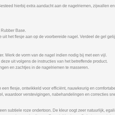
Besteed hierbij extra aandacht aan de nagelriemen, zijwallen en 
f
Rubber Base
.
 uit het flesje aan op de voorbereide nagel. Verdeel de gel geli
r. Werk de vorm van de nagel indien nodig bij met een vijl.
eze uit volgens de instructies van het betreffende product.
engen en zachtjes in de nagelriemen te masseren.
 een flesje, ontwikkeld voor efficiënt, nauwkeurig en comfortab
gel, waardoor verstevigingen, nabehandelingen en correcties s
een subtiele roze ondertoon. De kleur oogt zeer natuurlijk, egal