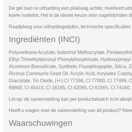
De gel laat na uitharding een plaklaag achter, nivelleert u
koele nudetint. Het is de ideale keuze voor nagelstylisten 
Raadpleeg voor uithardingstijden, technische specificatie
Ingrediënten (INCI)
Polyurethane Acrylate, Isobornyl Methacrylate, Pentaerythr
Ethyl Trimethylbenzoyl Phenylphosphinate, Hydroxypropyl 
Aluminum Borosilicate, Synthetic Fluorphlogopite, Silica, Z
Ricinus Communis Seed Oil, Acrylic Acid, Acrylates Copolym
Diacrylate, Tin Oxide,
(+/-)
CI 77266, CI 77000, CI 77499, C
69800, CI 45410, CI 16185, CI 42090, CI 61565, CI 74160,
Let op:
de samenstelling kan per productiebatch licht afwijk
Heeft u vragen over de samenstelling van dit product? Nee
Waarschuwingen