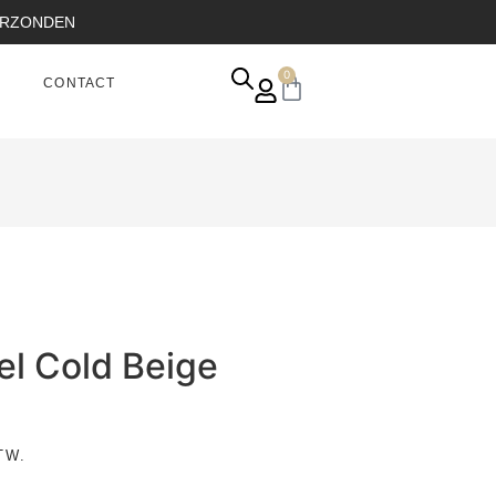
VERZONDEN
0
CONTACT
el Cold Beige
TW.