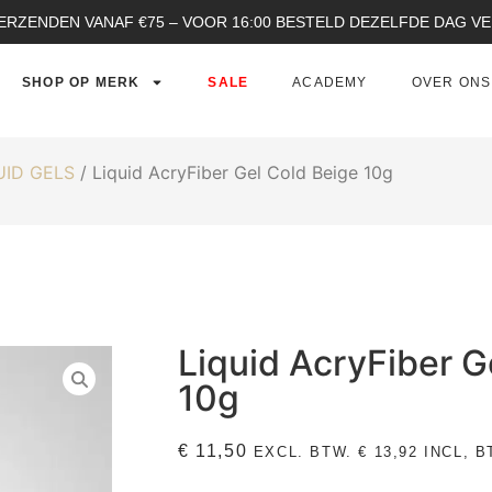
ERZENDEN VANAF €75 – VOOR 16:00 BESTELD DEZELFDE DAG 
SHOP OP MERK
SALE
ACADEMY
OVER ONS
UID GELS
/ Liquid AcryFiber Gel Cold Beige 10g
Liquid AcryFiber G
10g
€
11,50
EXCL. BTW.
€
13,92
INCL, B