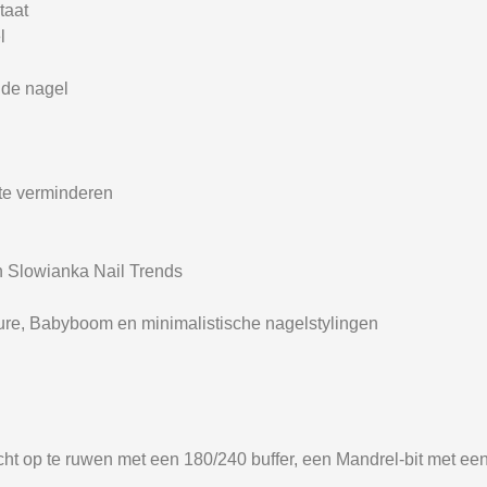
taat
l
 de nagel
n te verminderen
n Slowianka Nail Trends
ure, Babyboom en minimalistische nagelstylingen
icht op te ruwen met een 180/240 buffer, een Mandrel-bit met ee