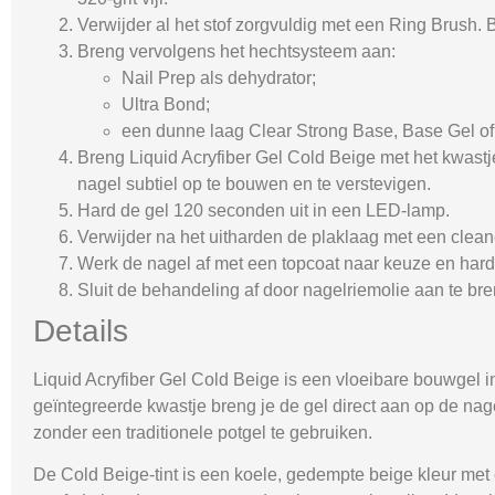
Verwijder al het stof zorgvuldig met een Ring Brush. 
Breng vervolgens het hechtsysteem aan:
Nail Prep
als dehydrator;
Ultra Bond
;
een dunne laag
Clear Strong Base
,
Base Gel
o
Breng
Liquid Acryfiber Gel Cold Beige
met het kwastje
nagel subtiel op te bouwen en te verstevigen.
Hard de gel 120 seconden uit in een LED-lamp.
Verwijder na het uitharden de plaklaag met een cleane
Werk de nagel af met een topcoat naar keuze en hard d
Sluit de behandeling af door nagelriemolie aan te br
Details
Liquid Acryfiber Gel Cold Beige
is een vloeibare bouwgel in
geïntegreerde kwastje breng je de gel direct aan op de na
zonder een traditionele potgel te gebruiken.
De
Cold Beige
-tint is een koele, gedempte beige kleur met 