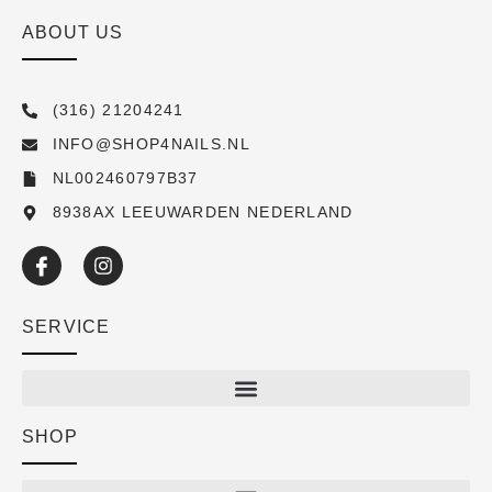
ABOUT US
(316) 21204241
INFO@SHOP4NAILS.NL
NL002460797B37
8938AX LEEUWARDEN NEDERLAND
SERVICE
SHOP
Shop
New arrivals