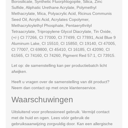
Borosilicate, Synthetic Fluorphlogopite, Silica, Zinc
Sulfide, Aliphatic Urethane Acrylate, Polymethyl
Methacrylate, Mica, Polyacrylic Acid, Ricinus Communis
Seed Oil, Acrylic Acid, Acrylates Copolymer,
Methacryloylethyl Phosphate, Pentaerythrityl
Tetraacrylate, Tripropylene Glycol Diacrylate, Tin Oxide,
(+/-)
CI 77266, CI 77000, CI 77499, CI 77891, Acid Blue 9
Aluminum Lake, CI 15510, CI 15850, CI 19140, CI 47005,
CI 77007, CI 69800, CI 45410, CI 16185, CI 42090, CI
61565, CI 74160, CI 74260, Pigment Red 57:1, CI 73915.
Let op:
de samenstelling kan per productiebatch licht
afwijken.
Heeft u vragen over de samenstelling van dit product?
Neem dan contact op met onze klantenservice.
Waarschuwingen
Uitsluitend voor professioneel gebruik. Vermijd contact
met de huid en ogen. Lees vóór gebruik de
gebruiksaanwijzing zorgvuldig door. Kan een allergische