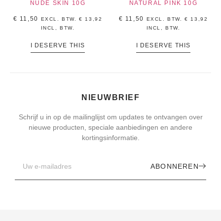
NUDE SKIN 10G
NATURAL PINK 10G
€
11,50
€
11,50
EXCL. BTW.
€
13,92
EXCL. BTW.
€
13,92
INCL, BTW.
INCL, BTW.
I DESERVE THIS
I DESERVE THIS
NIEUWBRIEF
Schrijf u in op de mailinglijst om updates te ontvangen over
nieuwe producten, speciale aanbiedingen en andere
kortingsinformatie.
ABONNEREN