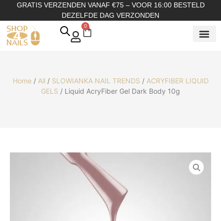
GRATIS VERZENDEN VANAF €75 – VOOR 16:00 BESTELD
DEZELFDE DAG VERZONDEN
0
SHOP OP
SHOP OP ME
OVER ONS
Home
/
All
/
SLOWIANKA NAIL TRENDS
/
ACRYFIBER LIQUID
GELS
/ Liquid AcryFiber Gel Dark Body 10g