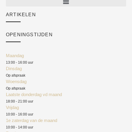
Sale
ARTIKELEN
Cart
Over ons
Checkout
Academy
OPENINGSTIJDEN
Mijn account
Klantenservice
Algemene voorwaarden
Maandag
Blog
13:00 - 16:00 uur
Verzendkosten
Dinsdag
Privacyverklaring
Op afspraak
Woensdag
Herroepingsrecht
Op afspraak
Laatste donderdag vd maand
Klachten
18:00 - 21:00 uur
Vrijdag
10:00 - 16:00 uur
1e zaterdag van de maand
10:00 - 14:00 uur