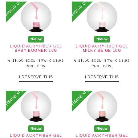
Hema vrij
Hema vrij
Nieuw
Nieuw
LIQUID ACRYFIBER GEL
LIQUID ACRYFIBER GEL
BABY BOOMER 10G
MILKY BEIGE 10G
€
11,50
€
11,50
EXCL. BTW.
€
13,92
EXCL. BTW.
€
13,92
INCL, BTW.
INCL, BTW.
I DESERVE THIS
I DESERVE THIS
Hema vrij
Hema vrij
Nieuw
Nieuw
LIQUID ACRYFIBER GEL
LIQUID ACRYFIBER GEL