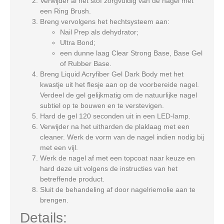
Verwijder al het stof zorgvuldig van de nagel met
een Ring Brush.
Breng vervolgens het hechtsysteem aan:
Nail Prep
als dehydrator;
Ultra Bond
;
een dunne laag
Clear Strong Base
,
Base Gel
of
Rubber Base
.
Breng
Liquid Acryfiber Gel Dark Body
met het
kwastje uit het flesje aan op de voorbereide nagel.
Verdeel de gel gelijkmatig om de natuurlijke nagel
subtiel op te bouwen en te verstevigen.
Hard de gel 120 seconden uit in een LED-lamp.
Verwijder na het uitharden de plaklaag met een
cleaner. Werk de vorm van de nagel indien nodig bij
met een vijl.
Werk de nagel af met een topcoat naar keuze en
hard deze uit volgens de instructies van het
betreffende product.
Sluit de behandeling af door nagelriemolie aan te
brengen.
Details: