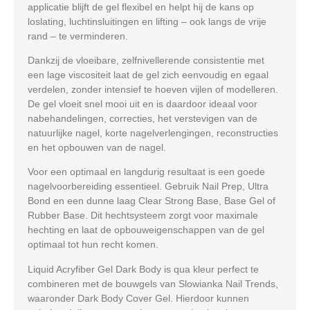
applicatie blijft de gel flexibel en helpt hij de kans op
loslating, luchtinsluitingen en lifting – ook langs de vrije
rand – te verminderen.
Dankzij de vloeibare, zelfnivellerende consistentie met
een lage viscositeit laat de gel zich eenvoudig en egaal
verdelen, zonder intensief te hoeven vijlen of modelleren.
De gel vloeit snel mooi uit en is daardoor ideaal voor
nabehandelingen, correcties, het verstevigen van de
natuurlijke nagel, korte nagelverlengingen, reconstructies
en het opbouwen van de nagel.
Voor een optimaal en langdurig resultaat is een goede
nagelvoorbereiding essentieel. Gebruik
Nail Prep
,
Ultra
Bond
en een dunne laag
Clear Strong Base
,
Base Gel
of
Rubber Base
. Dit hechtsysteem zorgt voor maximale
hechting en laat de opbouweigenschappen van de gel
optimaal tot hun recht komen.
Liquid Acryfiber Gel Dark Body is qua kleur perfect te
combineren met de bouwgels van Slowianka Nail Trends,
waaronder
Dark Body Cover Gel
. Hierdoor kunnen