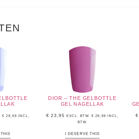
TEN
GELBOTTLE
DIOR – THE GELBOTTLE
ELLAK
GEL NAGELLAK
G
€
23,95
€
.
€
28,98
INCL,
EXCL. BTW.
€
28,98
INCL,
BTW.
 THIS
I DESERVE THIS