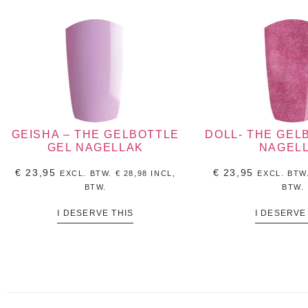
GEISHA – THE GELBOTTLE
DOLL- THE GEL
GEL NAGELLAK
NAGEL
€
23,95
€
23,95
EXCL. BTW.
€
28,98
INCL,
EXCL. BTW
BTW.
BTW.
I DESERVE THIS
I DESERVE