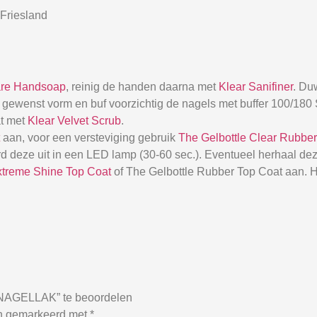
Friesland
are Handsoap
, reinig de handen daarna met
Klear Sanifiner
. Du
 de gewenst vorm en buf voorzichtig de nagels met buffer 100/18
at met
Klear Velvet Scrub
.
aan, voor een versteviging gebruik
The Gelbottle Clear Rubbe
d deze uit in een LED lamp (30-60 sec.). Eventueel herhaal dez
xtreme Shine Top Coat
of The Gelbottle Rubber Top Coat aan. H
AGELLAK” te beoordelen
jn gemarkeerd met
*