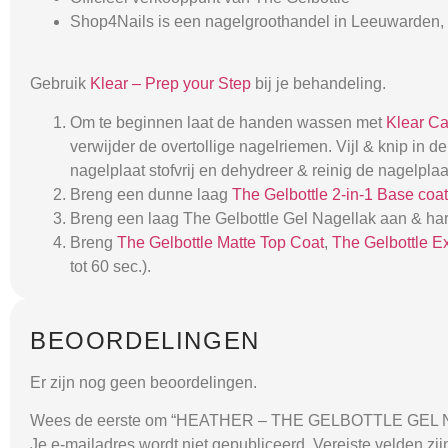
Shop4Nails is een nagelgroothandel in Leeuwarden, 
Gebruik
Klear – Prep your Step
bij je behandeling.
Om te beginnen laat de handen wassen met
Klear C
verwijder de overtollige nagelriemen. Vijl & knip in
nagelplaat stofvrij en dehydreer & reinig de nagelpla
Breng een dunne laag
The Gelbottle 2-in-1 Base coat
Breng een laag The Gelbottle Gel Nagellak aan & har
Breng
The Gelbottle Matte Top Coat
,
The Gelbottle E
tot 60 sec.).
BEOORDELINGEN
Er zijn nog geen beoordelingen.
Wees de eerste om “HEATHER – THE GELBOTTLE GEL N
Je e-mailadres wordt niet gepubliceerd.
Vereiste velden zi