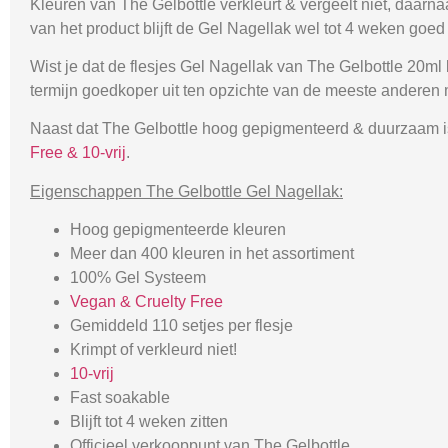
Kleuren van The Gelbottle verkleurt & vergeelt niet, daarn
van het product blijft de Gel Nagellak wel tot 4 weken goed 
Wist je dat de flesjes Gel Nagellak van The Gelbottle 20ml
termijn goedkoper uit ten opzichte van de meeste anderen
Naast dat The Gelbottle hoog gepigmenteerd & duurzaam is,
Free & 10-vrij
.
Eigenschappen The Gelbottle Gel Nagellak:
Hoog gepigmenteerde kleuren
Meer dan 400 kleuren in het assortiment
100% Gel Systeem
Vegan & Cruelty Free
Gemiddeld 110 setjes per flesje
Krimpt of verkleurd niet!
10-vrij
Fast soakable
Blijft tot 4 weken zitten
Officieel verkooppunt van The Gelbottle