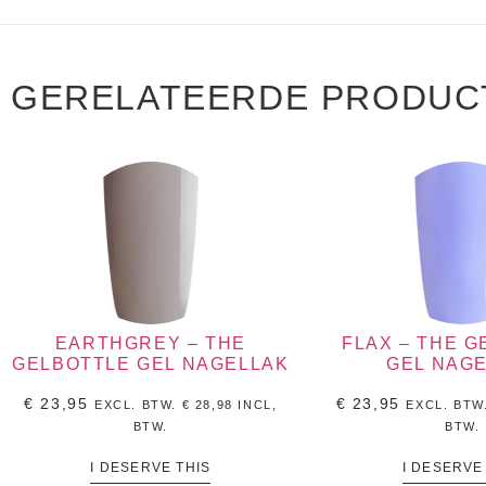
GERELATEERDE PRODUC
EARTHGREY – THE
FLAX – THE 
GELBOTTLE GEL NAGELLAK
GEL NAG
€
23,95
€
23,95
EXCL. BTW.
€
28,98
INCL,
EXCL. BTW
BTW.
BTW.
I DESERVE THIS
I DESERVE