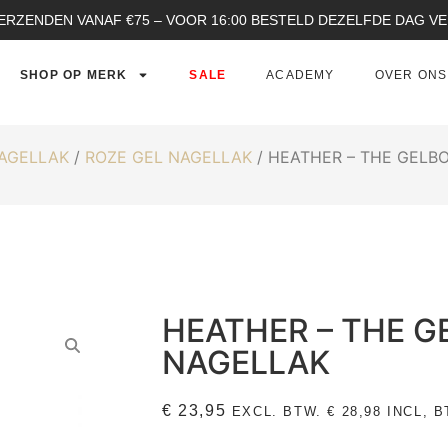
ERZENDEN VANAF €75 – VOOR 16:00 BESTELD DEZELFDE DAG 
SHOP OP MERK
SALE
ACADEMY
OVER ONS
NAGELLAK
/
ROZE GEL NAGELLAK
/ HEATHER – THE GELB
HEATHER – THE G
NAGELLAK
€
23,95
EXCL. BTW.
€
28,98
INCL, B