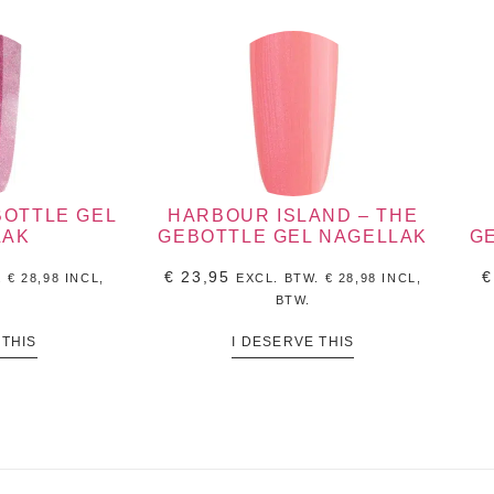
BOTTLE GEL
HARBOUR ISLAND – THE
LAK
GEBOTTLE GEL NAGELLAK
G
€
23,95
€
.
€
28,98
INCL,
EXCL. BTW.
€
28,98
INCL,
BTW.
 THIS
I DESERVE THIS