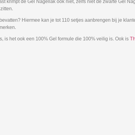
aast krimpt de Gel Nagellak ook niet, zelfs niet de zwarte Gel 
zitten.
 bevatten? Hiermee kan je tot 110 setjes aanbrengen bij je klan
 merken.
 is het ook een 100% Gel formule die 100% veilig is. Ook is
Th