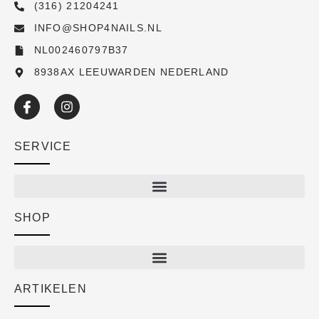
(316) 21204241
INFO@SHOP4NAILS.NL
NL002460797B37
8938AX LEEUWARDEN NEDERLAND
SERVICE
SHOP
Shop
New arrivals
Sale
ARTIKELEN
Cart
Over ons