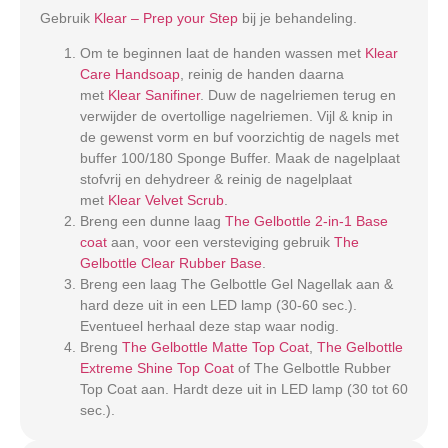
Gebruik
Klear – Prep your Step
bij je behandeling.
Om te beginnen laat de handen wassen met
Klear
Care Handsoap
, reinig de handen daarna
met
Klear Sanifiner
. Duw de nagelriemen terug en
verwijder de overtollige nagelriemen. Vijl & knip in
de gewenst vorm en buf voorzichtig de nagels met
buffer 100/180 Sponge Buffer. Maak de nagelplaat
stofvrij en dehydreer & reinig de nagelplaat
met
Klear Velvet Scrub
.
Breng een dunne laag
The Gelbottle 2-in-1 Base
coat
aan, voor een versteviging gebruik
The
Gelbottle Clear Rubber Base
.
Breng een laag The Gelbottle Gel Nagellak aan &
hard deze uit in een LED lamp (30-60 sec.).
Eventueel herhaal deze stap waar nodig.
Breng
The Gelbottle Matte Top Coat
,
The Gelbottle
Extreme Shine Top Coat
of The Gelbottle Rubber
Top Coat aan. Hardt deze uit in LED lamp (30 tot 60
sec.).