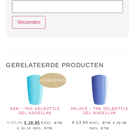
GERELATEERDE PRODUCTEN
AANBIEDING!
KEN – THE GELBOTTLE
PALACE – THE GELBOTTLE
GEL NAGELLAK
GEL NAGELLAK
€
23,95
€
19,95
€
23,95
EXCL. BTW.
EXCL. BTW.
€
28,98
€
24,14
INCL, BTW.
INCL, BTW.