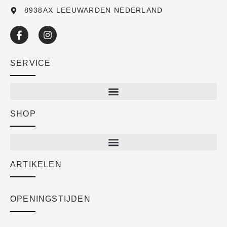
8938AX LEEUWARDEN NEDERLAND
SERVICE
SHOP
Shop
New arrivals
Sale
ARTIKELEN
Cart
Over ons
Checkout
Academy
OPENINGSTIJDEN
Mijn account
Klantenservice
Algemene voorwaarden