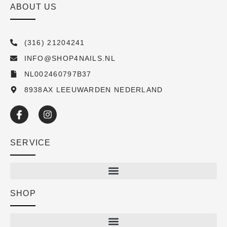
ABOUT US
(316) 21204241
INFO@SHOP4NAILS.NL
NL002460797B37
8938AX LEEUWARDEN NEDERLAND
SERVICE
SHOP
Shop
New arrivals