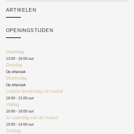
Sale
ARTIKELEN
Cart
Over ons
Checkout
Academy
OPENINGSTIJDEN
Mijn account
Klantenservice
Algemene voorwaarden
Maandag
Blog
13:00 - 16:00 uur
Verzendkosten
Dinsdag
Privacyverklaring
Op afspraak
Woensdag
Herroepingsrecht
Op afspraak
Laatste donderdag vd maand
Klachten
18:00 - 21:00 uur
Vrijdag
10:00 - 16:00 uur
1e zaterdag van de maand
10:00 - 14:00 uur
Zondag