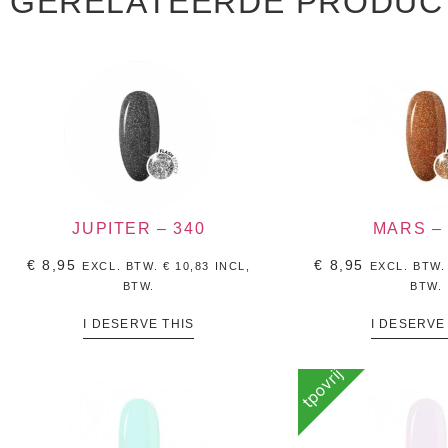
GERELATEERDE PRODUC
JUPITER – 340
MARS – 
€
8,95
€
8,95
EXCL. BTW.
€
10,83
INCL,
EXCL. BTW
BTW.
BTW.
I DESERVE THIS
I DESERVE
tpovrij