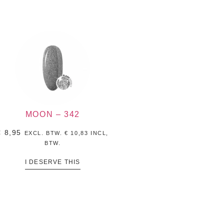
MOON – 342
€
8,95
EXCL. BTW.
€
10,83
INCL,
BTW.
I DESERVE THIS