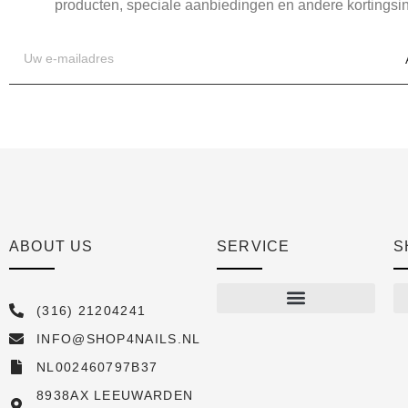
producten, speciale aanbiedingen en andere kortingsin
ABOUT US
SERVICE
S
(316) 21204241
INFO@SHOP4NAILS.NL
Shop
NL002460797B37
New arrivals
8938AX LEEUWARDEN