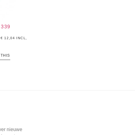
 339
.
€
12,04
INCL,
 THIS
over nieuwe