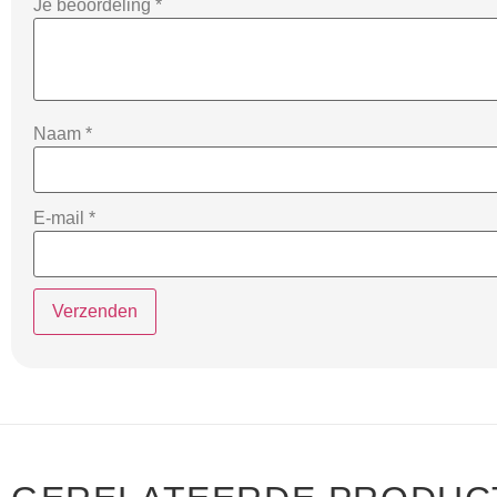
Je beoordeling
*
Naam
*
E-mail
*