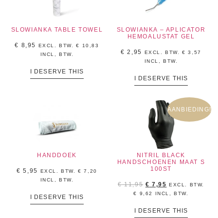
SLOWIANKA TABLE TOWEL
SLOWIANKA – APLICATOR
HEMOALUSTAT GEL
€
8,95
EXCL. BTW.
€
10,83
€
2,95
EXCL. BTW.
€
3,57
INCL, BTW.
INCL, BTW.
I DESERVE THIS
I DESERVE THIS
AANBIEDING!
HANDDOEK
NITRIL BLACK
HANDSCHOENEN MAAT S
100ST
€
5,95
EXCL. BTW.
€
7,20
INCL, BTW.
€
11,95
€
7,95
EXCL. BTW.
€
9,62
INCL, BTW.
I DESERVE THIS
I DESERVE THIS