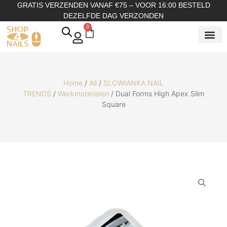
GRATIS VERZENDEN VANAF €75 – VOOR 16:00 BESTELD
DEZELFDE DAG VERZONDEN
0
SHOP OP
SHOP OP ME
OVER ONS
Home
/
All
/
SLOWIANKA NAIL
TRENDS
/
Werkmaterialen
/ Dual Forms High Apex Slim
Square