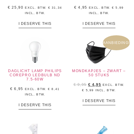
€
25,90
€
4,95
EXCL. BTW.
€
31,34
EXCL. BTW.
€
5,99
INCL, BTW.
INCL, BTW.
I DESERVE THIS
I DESERVE THIS
AANBIEDING!
DAGLICHT LAMP PHILIPS
MONDKAPJES – ZWART –
COREPRO LEDBULB ND
50 STUKS
7.5-60W
€
9,95
€
4,95
EXCL. BTW.
€
6,95
EXCL. BTW.
€
8,41
€
5,99
INCL, BTW.
INCL, BTW.
I DESERVE THIS
I DESERVE THIS