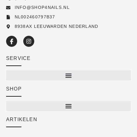
INFO@SHOP4NAILS.NL
NL002460797B37
8938AX LEEUWARDEN NEDERLAND
SERVICE
SHOP
Shop
New arrivals
Sale
ARTIKELEN
Cart
Over ons
Checkout