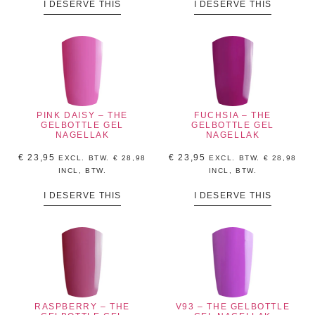
I DESERVE THIS
I DESERVE THIS
PINK DAISY – THE
FUCHSIA – THE
GELBOTTLE GEL
GELBOTTLE GEL
NAGELLAK
NAGELLAK
€
23,95
€
23,95
EXCL. BTW.
€
28,98
EXCL. BTW.
€
28,98
INCL, BTW.
INCL, BTW.
I DESERVE THIS
I DESERVE THIS
RASPBERRY – THE
V93 – THE GELBOTTLE