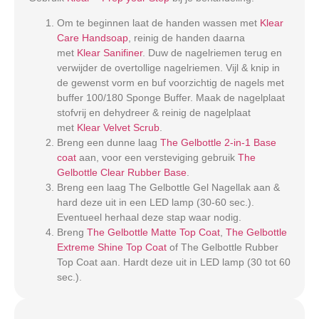
Om te beginnen laat de handen wassen met
Klear
Care Handsoap
, reinig de handen daarna
met
Klear Sanifiner
. Duw de nagelriemen terug en
verwijder de overtollige nagelriemen. Vijl & knip in
de gewenst vorm en buf voorzichtig de nagels met
buffer 100/180 Sponge Buffer. Maak de nagelplaat
stofvrij en dehydreer & reinig de nagelplaat
met
Klear Velvet Scrub
.
Breng een dunne laag
The Gelbottle 2-in-1 Base
coat
aan, voor een versteviging gebruik
The
Gelbottle Clear Rubber Base
.
Breng een laag The Gelbottle Gel Nagellak aan &
hard deze uit in een LED lamp (30-60 sec.).
Eventueel herhaal deze stap waar nodig.
Breng
The Gelbottle Matte Top Coat
,
The Gelbottle
Extreme Shine Top Coat
of The Gelbottle Rubber
Top Coat aan. Hardt deze uit in LED lamp (30 tot 60
sec.).