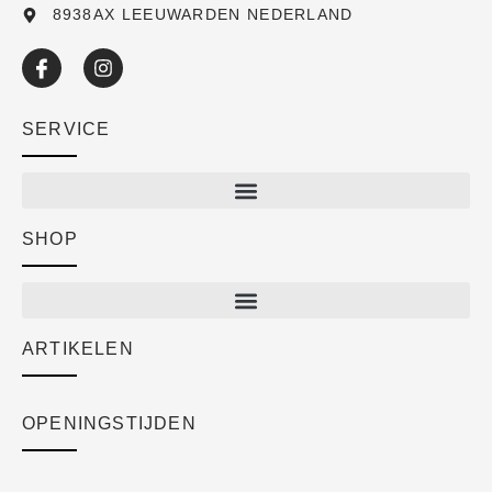
8938AX LEEUWARDEN NEDERLAND
SERVICE
SHOP
Shop
New arrivals
Sale
ARTIKELEN
Cart
Over ons
Checkout
Academy
OPENINGSTIJDEN
Mijn account
Klantenservice
Algemene voorwaarden