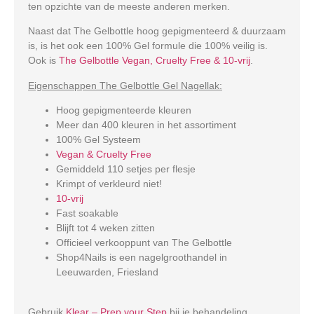
ten opzichte van de meeste anderen merken.
Naast dat The Gelbottle hoog gepigmenteerd & duurzaam
is, is het ook een 100% Gel formule die 100% veilig is.
Ook is
The Gelbottle Vegan, Cruelty Free & 10-vrij
.
Eigenschappen The Gelbottle Gel Nagellak:
Hoog gepigmenteerde kleuren
Meer dan 400 kleuren in het assortiment
100% Gel Systeem
Vegan & Cruelty Free
Gemiddeld 110 setjes per flesje
Krimpt of verkleurd niet!
10-vrij
Fast soakable
Blijft tot 4 weken zitten
Officieel verkooppunt van The Gelbottle
Shop4Nails is een nagelgroothandel in
Leeuwarden, Friesland
Gebruik
Klear – Prep your Step
bij je behandeling.