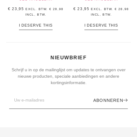
€
23,95
€
23,95
EXCL. BTW.
€
28,98
EXCL. BTW.
€
28,98
INCL, BTW.
INCL, BTW.
I DESERVE THIS
I DESERVE THIS
NIEUWBRIEF
Schrijf u in op de mailinglijst om updates te ontvangen over
nieuwe producten, speciale aanbiedingen en andere
kortingsinformatie.
ABONNEREN