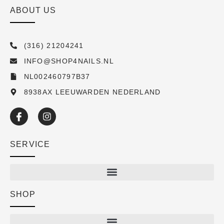
ABOUT US
(316) 21204241
INFO@SHOP4NAILS.NL
NL002460797B37
8938AX LEEUWARDEN NEDERLAND
SERVICE
SHOP
Shop
New arrivals