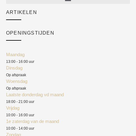
Sale
ARTIKELEN
Cart
Over ons
Checkout
Academy
OPENINGSTIJDEN
Mijn account
Klantenservice
Algemene voorwaarden
Maandag
Blog
13:00 - 16:00 uur
Verzendkosten
Dinsdag
Privacyverklaring
Op afspraak
Woensdag
Herroepingsrecht
Op afspraak
Laatste donderdag vd maand
Klachten
18:00 - 21:00 uur
Vrijdag
10:00 - 16:00 uur
1e zaterdag van de maand
10:00 - 14:00 uur
Zondag