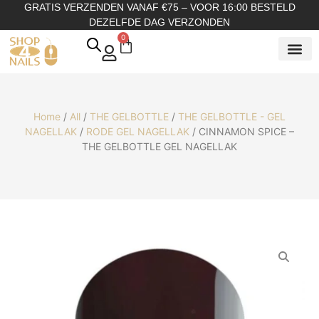
GRATIS VERZENDEN VANAF €75 – VOOR 16:00 BESTELD
DEZELFDE DAG VERZONDEN
0
SHOP OP
SHOP OP ME
OVER ONS
Home
/
All
/
THE GELBOTTLE
/
THE GELBOTTLE - GEL
NAGELLAK
/
RODE GEL NAGELLAK
/ CINNAMON SPICE –
THE GELBOTTLE GEL NAGELLAK