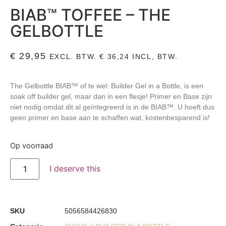
BIAB™ TOFFEE – THE
GELBOTTLE
€
29,95
EXCL. BTW.
€
36,24
INCL, BTW.
The Gelbottle BIAB™ of te wel: Builder Gel in a Bottle, is een
soak off builder gel, maar dan in een flesje! Primer en Base zijn
niet nodig omdat dit al geïntegreerd is in de BIAB™. U hoeft dus
geen primer en base aan te schaffen wat, kostenbesparend is!
Op voorraad
I deserve this
SKU
5056584426830