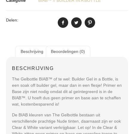
Categorie
BIAB™ // BUILDER IN A BOTTLE
Delen:
Beschrijving
Beoordelingen (0)
BESCHRIJVING
The Gelbottle BIAB™ of te wel: Builder Gel in a Bottle, is
een soak off builder gel, maar dan in een flesje! Primer en
Base zijn niet nodig omdat dit al geïntegreerd is in de
BIAB™. U hoeft dus geen primer en base aan te schaffen
wat, kostenbesparend is!
De BIAB kleuren van The Gelbottle bestaan uit
verschillende prachtige Nude tinten, daarnaast zijn er ook
Clear & White variant verkrijgbaar. Let op! In de Clear &
White zitten geen primer en base om vergeling tegen te