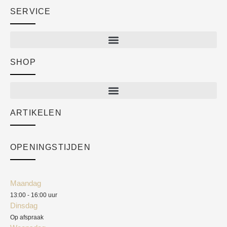
SERVICE
SHOP
Shop
New arrivals
Sale
ARTIKELEN
Cart
Over ons
Checkout
Academy
OPENINGSTIJDEN
Mijn account
Klantenservice
Algemene voorwaarden
Maandag
Blog
13:00 - 16:00 uur
Verzendkosten
Dinsdag
Privacyverklaring
Op afspraak