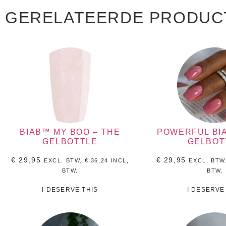
GERELATEERDE PRODUC
BIAB™ MY BOO – THE
POWERFUL BI
GELBOTTLE
GELBOT
€
29,95
€
29,95
EXCL. BTW.
€
36,24
INCL,
EXCL. BTW
BTW.
BTW.
I DESERVE THIS
I DESERVE