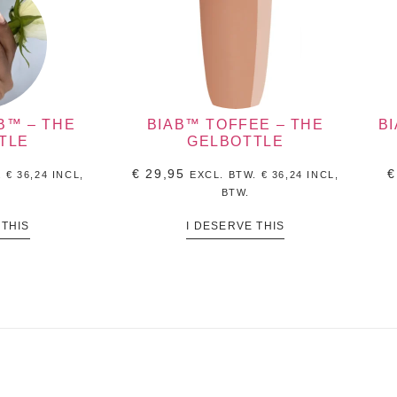
B™ – THE
BIAB™ TOFFEE – THE
B
TLE
GELBOTTLE
€
29,95
€
.
€
36,24
INCL,
EXCL. BTW.
€
36,24
INCL,
BTW.
 THIS
I DESERVE THIS