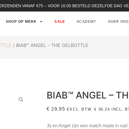
ERZENDEN VANAF €75 – VOOR 16:00 BESTELD DEZELFDE DAG 
SHOP OP MERK
SALE
ACADEMY
OVER ONS
OTTLE
/ BIAB™ ANGEL – THE GELBOTTLE
BIAB™ ANGEL – T
€
29,95
EXCL. BTW.
€
36,24
INCL, B
Jij en Angel zijn een match made in nai