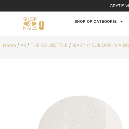
GRATIS V
SHOP OP CATEGORIE
Home
/
All
/
THE GELBOTTLE
/
BIAB™ // BUILDER IN A B