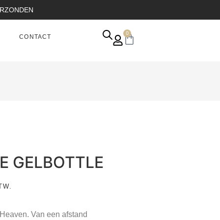
VERZONDEN
0
CONTACT
HE GELBOTTLE
TW.
l Heaven. Van een afstand