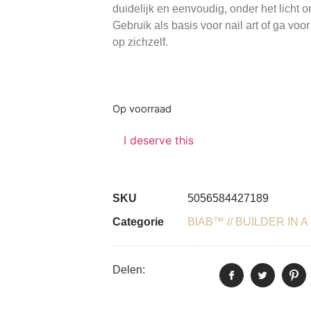
duidelijk en eenvoudig, onder het licht on
Gebruik als basis voor nail art of ga voo
op zichzelf.
Op voorraad
I deserve this
SKU
5056584427189
Categorie
BIAB™ // BUILDER IN 
Delen: