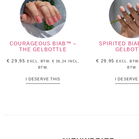
COURAGEOUS BIAB™ –
SPIRITED BIA
THE GELBOTTLE
GELBOT
€
29,95
€
29,95
EXCL. BTW.
€
36,24
INCL,
EXCL. BTW
BTW.
BTW.
I DESERVE THIS
I DESERVE