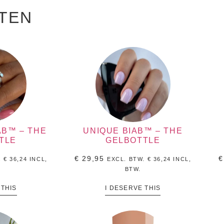
TEN
AB™ – THE
UNIQUE BIAB™ – THE
TLE
GELBOTTLE
€
29,95
€
.
€
36,24
INCL,
EXCL. BTW.
€
36,24
INCL,
BTW.
 THIS
I DESERVE THIS