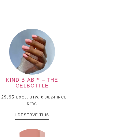
KIND BIAB™ – THE
GELBOTTLE
29,95
EXCL. BTW.
€
36,24
INCL,
BTW.
I DESERVE THIS