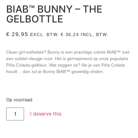
BIAB™ BUNNY – THE
GELBOTTLE
€
29,95
EXCL. BTW.
€
36,24
INCL, BTW.
Clean girl-esthetiek? Bunny is een prachtige crème BIAB™ met
een subtiel vleugje roze. Het is geïnspireerd op onze populaire
Piña Colada-gelkleur. Wat zeggen ze? Als je van Piña Colada
houdt… dan zul je Bunny BIAB™ geweldig vinden.
Op voorraad
I deserve this