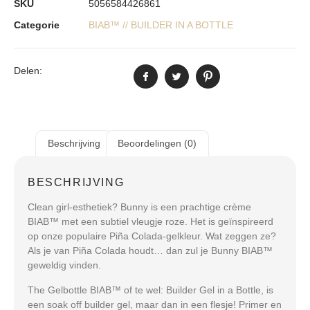
SKU
5056584426861
Categorie
BIAB™ // BUILDER IN A BOTTLE
Delen:
Beschrijving
Beoordelingen (0)
BESCHRIJVING
Clean girl-esthetiek? Bunny is een prachtige crème
BIAB™ met een subtiel vleugje roze. Het is geïnspireerd
op onze populaire Piña Colada-gelkleur. Wat zeggen ze?
Als je van Piña Colada houdt… dan zul je Bunny BIAB™
geweldig vinden.
The Gelbottle BIAB™ of te wel: Builder Gel in a Bottle, is
een soak off builder gel, maar dan in een flesje! Primer en