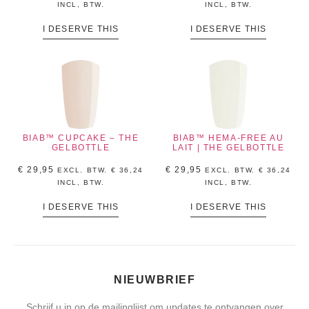
INCL, BTW.
INCL, BTW.
I DESERVE THIS
I DESERVE THIS
BIAB™ CUPCAKE – THE
BIAB™ HEMA-FREE AU
GELBOTTLE
LAIT | THE GELBOTTLE
€
29,95
€
29,95
EXCL. BTW.
€
36,24
EXCL. BTW.
€
36,24
INCL, BTW.
INCL, BTW.
I DESERVE THIS
I DESERVE THIS
NIEUWBRIEF
Schrijf u in op de mailinglijst om updates te ontvangen over