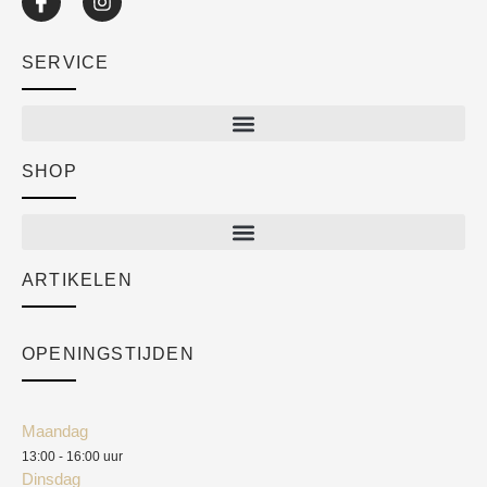
SERVICE
SHOP
Shop
New arrivals
Sale
ARTIKELEN
Cart
Over ons
Checkout
Academy
OPENINGSTIJDEN
Mijn account
Klantenservice
Algemene voorwaarden
Maandag
Blog
13:00 - 16:00 uur
Verzendkosten
Dinsdag