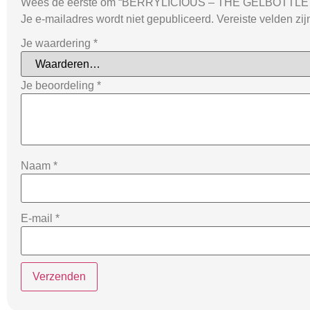
Wees de eerste om “BERRYLICIOUS – THE GELBOTTLE 
Je e-mailadres wordt niet gepubliceerd.
Vereiste velden zi
Je waardering
*
Je beoordeling
*
Naam
*
E-mail
*