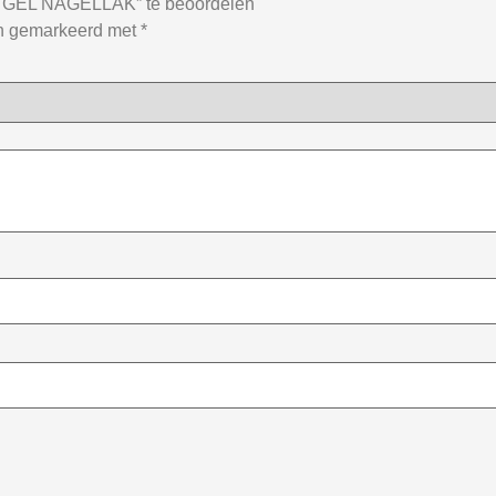
GEL NAGELLAK” te beoordelen
jn gemarkeerd met
*