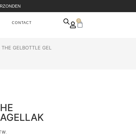
VERZONDEN
0
CONTACT
– THE GELBOTTLE GEL
THE
NAGELLAK
TW.