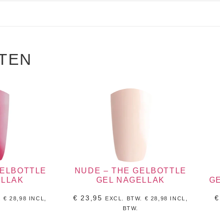
TEN
GELBOTTLE
NUDE – THE GELBOTTLE
ELLAK
GEL NAGELLAK
G
€
23,95
€
.
€
28,98
INCL,
EXCL. BTW.
€
28,98
INCL,
BTW.