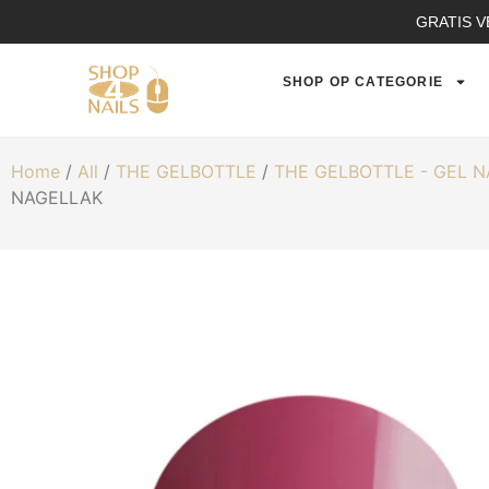
GRATIS V
SHOP OP CATEGORIE
Home
/
All
/
THE GELBOTTLE
/
THE GELBOTTLE - GEL 
NAGELLAK