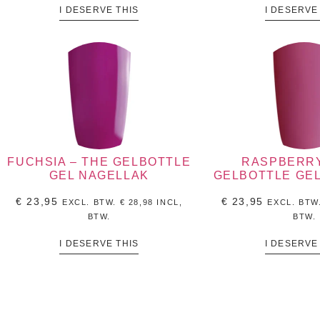
I DESERVE THIS
I DESERVE
FUCHSIA – THE GELBOTTLE
RASPBERRY
GEL NAGELLAK
GELBOTTLE GE
€
23,95
€
23,95
EXCL. BTW.
€
28,98
INCL,
EXCL. BTW
BTW.
BTW.
I DESERVE THIS
I DESERVE