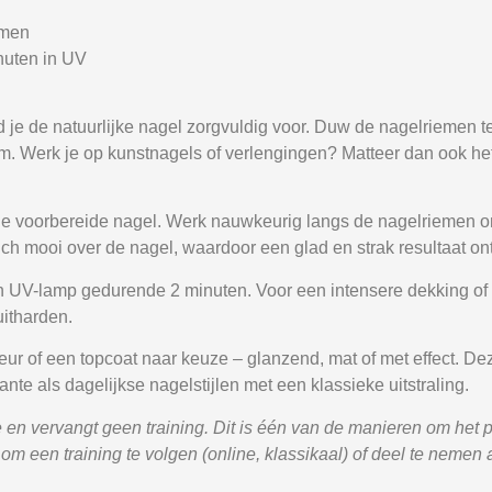
emen
nuten in UV
 je de natuurlijke nagel zorgvuldig voor. Duw de nagelriemen te
rm. Werk je op kunstnagels of verlengingen? Matteer dan ook he
de voorbereide nagel. Werk nauwkeurig langs de nagelriemen 
ich mooi over de nagel, waardoor een glad en strak resultaat ont
 UV-lamp gedurende 2 minuten. Voor een intensere dekking of 
itharden.
eur of een topcoat naar keuze – glanzend, mat of met effect. De
nte als dagelijkse nagelstijlen met een klassieke uitstraling.
en vervangt geen training. Dit is één van de manieren om het pr
 een training te volgen (online, klassikaal) of deel te nemen a