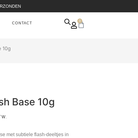
VERZONDEN
0
CONTACT
e 10g
sh Base 10g
TW.
se met subtiele flash-deeltjes in