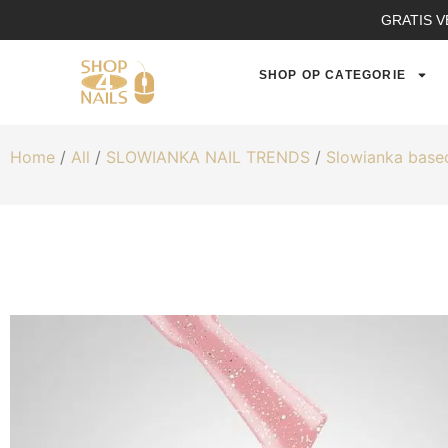
GRATIS V
SHOP OP CATEGORIE
Home
/
All
/
SLOWIANKA NAIL TRENDS
/
Slowianka base