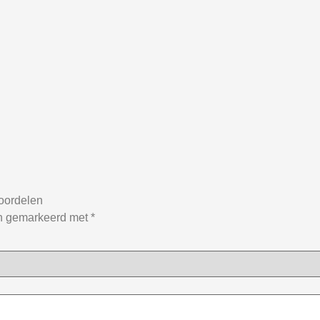
oordelen
jn gemarkeerd met
*