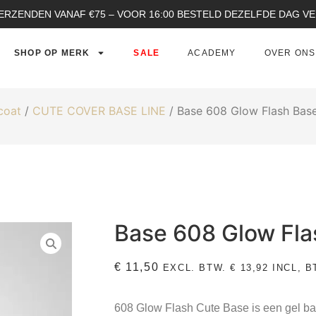
ERZENDEN VANAF €75 – VOOR 16:00 BESTELD DEZELFDE DAG 
SHOP OP MERK
SALE
ACADEMY
OVER ONS
coat
/
CUTE COVER BASE LINE
/ Base 608 Glow Flash Bas
Base 608 Glow Fla
€
11,50
EXCL. BTW.
€
13,92
INCL, B
608 Glow Flash Cute Base
is een gel ba