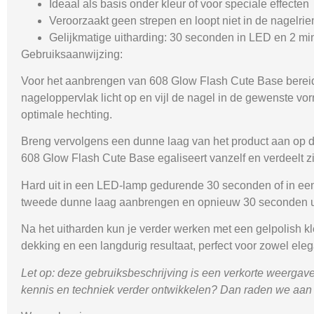
Ideaal als basis onder kleur of voor speciale effecten
Veroorzaakt geen strepen en loopt niet in de nagelri
Gelijkmatige uitharding: 30 seconden in LED en 2 mi
Gebruiksaanwijzing:
Voor het aanbrengen van
608 Glow Flash Cute Base
bereid
nageloppervlak licht op en vijl de nagel in de gewenste vo
optimale hechting.
Breng vervolgens een dunne laag van het product aan op 
608 Glow Flash Cute Base
egaliseert vanzelf en verdeelt z
Hard uit in een LED-lamp gedurende 30 seconden of in een
tweede dunne laag aanbrengen en opnieuw 30 seconden u
Na het uitharden kun je verder werken met een gelpolish kl
dekking en een langdurig resultaat, perfect voor zowel elega
Let op: deze gebruiksbeschrijving is een verkorte weergave 
kennis en techniek verder ontwikkelen? Dan raden we aan om