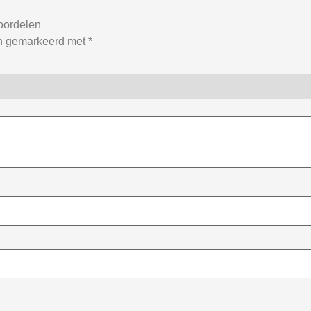
oordelen
jn gemarkeerd met
*