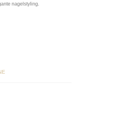
gante nagelstyling.
NE