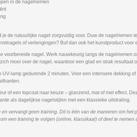
lopen in de nagelriemen
int
ing
 je de natuurlijke nagel zorgvuldig voor. Duw de nagelriemen t
kunstnagels of verlengingen? Buf dan ook het kunstproduct voor 
de voorbereide nagel. Werk nauwkeurig langs de nagelriemen 
 zich mooi over de nagel, waardoor een glad en strak resultaat o
 UV-lamp gedurende 2 minuten. Voor een intensere dekking of 
itharden.
eur of een topcoat naar keuze – glanzend, mat of met effect. De
nte als dagelijkse nagelstijlen met een klassieke uitstraling.
en vervangt geen training. Dit is één van de manieren om het pr
 een training te volgen (online, klassikaal) of deel te nemen a