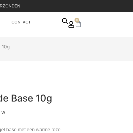
VERZONDEN
0
CONTACT
 10g
de Base 10g
TW.
gel base met een warme roze