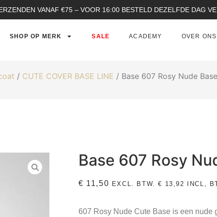
ERZENDEN VANAF €75 – VOOR 16:00 BESTELD DEZELFDE DAG 
SHOP OP MERK
SALE
ACADEMY
OVER ONS
coat
/
CUTE COVER BASE LINE
/ Base 607 Rosy Nude Base
Base 607 Rosy Nu
€
11,50
EXCL. BTW.
€
13,92
INCL, B
607 Rosy Nude Cute Base
is een nude 