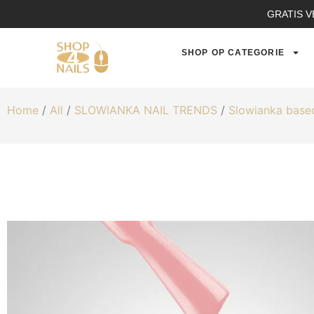
GRATIS V
SHOP OP CATEGORIE
Home
/
All
/
SLOWIANKA NAIL TRENDS
/
Slowianka base