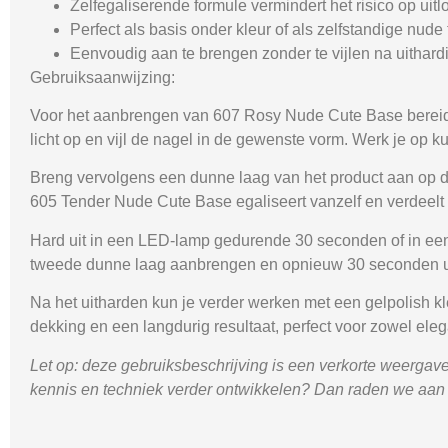
Zelfegaliserende formule vermindert het risico op uit
Perfect als basis onder kleur of als zelfstandige nude t
Eenvoudig aan te brengen zonder te vijlen na uithard
Gebruiksaanwijzing:
Voor het aanbrengen van
607 Rosy Nude Cute Base
bereid
licht op en vijl de nagel in de gewenste vorm. Werk je op 
Breng vervolgens een dunne laag van het product aan op 
605 Tender Nude Cute Base
egaliseert vanzelf en verdeelt
Hard uit in een LED-lamp gedurende 30 seconden of in een
tweede dunne laag aanbrengen en opnieuw 30 seconden u
Na het uitharden kun je verder werken met een gelpolish kl
dekking en een langdurig resultaat, perfect voor zowel elega
Let op: deze gebruiksbeschrijving is een verkorte weergave 
kennis en techniek verder ontwikkelen? Dan raden we aan om