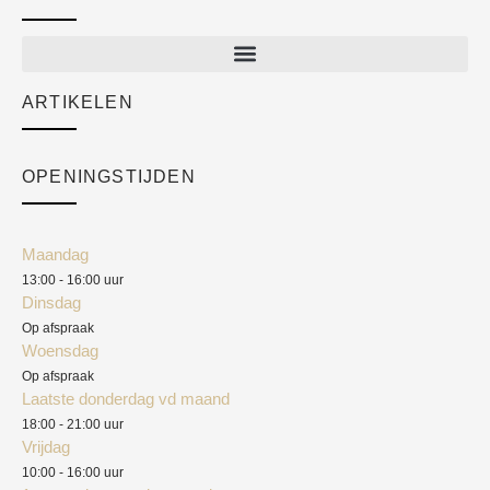
New arrivals
Sale
ARTIKELEN
Cart
Over ons
Checkout
Academy
OPENINGSTIJDEN
Mijn account
Klantenservice
Algemene voorwaarden
Maandag
Blog
13:00 - 16:00 uur
Verzendkosten
Dinsdag
Privacyverklaring
Op afspraak
Woensdag
Herroepingsrecht
Op afspraak
Laatste donderdag vd maand
Klachten
18:00 - 21:00 uur
Vrijdag
10:00 - 16:00 uur