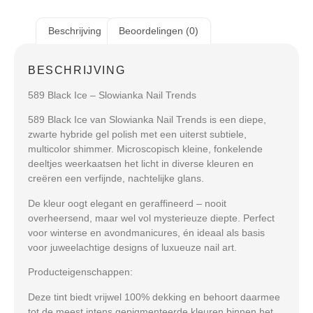
Beschrijving
Beoordelingen (0)
BESCHRIJVING
589 Black Ice – Slowianka Nail Trends
589 Black Ice
van Slowianka Nail Trends is een diepe,
zwarte hybride gel polish met een uiterst subtiele,
multicolor shimmer. Microscopisch kleine, fonkelende
deeltjes weerkaatsen het licht in diverse kleuren en
creëren een verfijnde, nachtelijke glans.
De kleur oogt elegant en geraffineerd – nooit
overheersend, maar wel vol mysterieuze diepte. Perfect
voor
winterse en avondmanicures
, én ideaal als basis
voor
juweelachtige designs
of luxueuze nail art.
Producteigenschappen:
Deze tint biedt vrijwel
100% dekking
en behoort daarmee
tot de meest intens gepigmenteerde kleuren binnen het