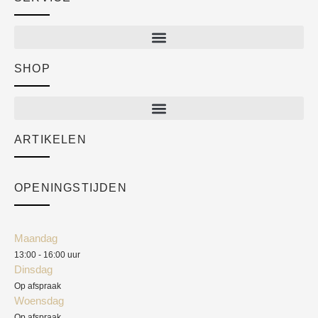
SHOP
Shop
New arrivals
Sale
ARTIKELEN
Cart
Over ons
Checkout
Academy
OPENINGSTIJDEN
Mijn account
Klantenservice
Algemene voorwaarden
Maandag
Blog
13:00 - 16:00 uur
Verzendkosten
Dinsdag
Privacyverklaring
Op afspraak
Woensdag
Herroepingsrecht
Op afspraak