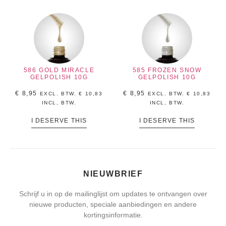
586 GOLD MIRACLE
585 FROZEN SNOW
GELPOLISH 10G
GELPOLISH 10G
€
8,95
€
8,95
EXCL. BTW.
€
10,83
EXCL. BTW.
€
10,83
INCL, BTW.
INCL, BTW.
I DESERVE THIS
I DESERVE THIS
NIEUWBRIEF
Schrijf u in op de mailinglijst om updates te ontvangen over
nieuwe producten, speciale aanbiedingen en andere
kortingsinformatie.