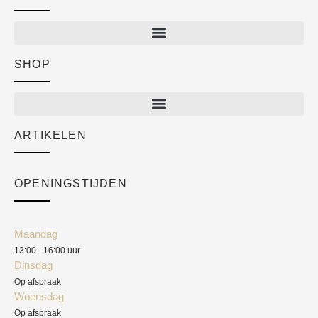
SHOP
Shop
New arrivals
Sale
ARTIKELEN
Cart
Over ons
Checkout
Academy
OPENINGSTIJDEN
Mijn account
Klantenservice
Algemene voorwaarden
Maandag
Blog
13:00 - 16:00 uur
Verzendkosten
Dinsdag
Privacyverklaring
Op afspraak
Woensdag
Herroepingsrecht
Op afspraak