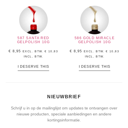
587 SANTA RED
586 GOLD MIRACLE
GELPOLISH 10G
GELPOLISH 10G
€
8,95
€
8,95
EXCL. BTW.
€
10,83
EXCL. BTW.
€
10,83
INCL, BTW.
INCL, BTW.
I DESERVE THIS
I DESERVE THIS
NIEUWBRIEF
Schrijf u in op de mailinglijst om updates te ontvangen over
nieuwe producten, speciale aanbiedingen en andere
kortingsinformatie.