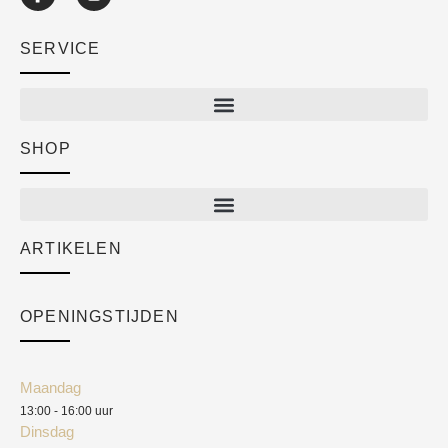
SERVICE
SHOP
Shop
New arrivals
Sale
ARTIKELEN
Cart
Over ons
Checkout
Academy
OPENINGSTIJDEN
Mijn account
Klantenservice
Algemene voorwaarden
Maandag
Blog
13:00 - 16:00 uur
Verzendkosten
Dinsdag