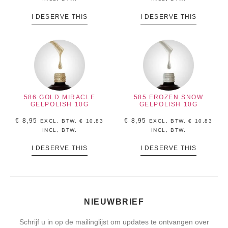
I DESERVE THIS
I DESERVE THIS
586 GOLD MIRACLE
585 FROZEN SNOW
GELPOLISH 10G
GELPOLISH 10G
€
8,95
€
8,95
EXCL. BTW.
€
10,83
EXCL. BTW.
€
10,83
INCL, BTW.
INCL, BTW.
I DESERVE THIS
I DESERVE THIS
NIEUWBRIEF
Schrijf u in op de mailinglijst om updates te ontvangen over