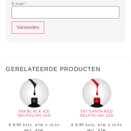
E-mail
*
GERELATEERDE PRODUCTEN
589 BLACK ICE
587 SANTA RED
GELPOLISH 10G
GELPOLISH 10G
€
8,95
€
8,95
EXCL. BTW.
€
10,83
EXCL. BTW.
€
10,83
INCL, BTW.
INCL, BTW.