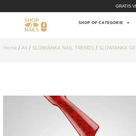
GRATIS V
SHOP OP CATEGORIE
Home
/
All
/
SLOWIANKA NAIL TRENDS
/
SLOWIANKA GE