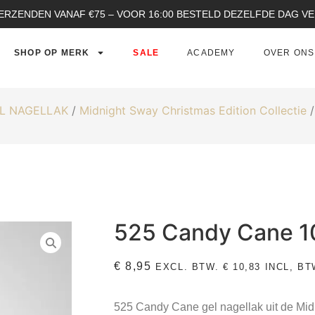
ERZENDEN VANAF €75 – VOOR 16:00 BESTELD DEZELFDE DAG 
SHOP OP MERK
SALE
ACADEMY
OVER ONS
L NAGELLAK
/
Midnight Sway Christmas Edition Collectie
/
525 Candy Cane 1
€
8,95
EXCL. BTW.
€
10,83
INCL, BT
525 Candy Cane gel nagellak uit de Mid