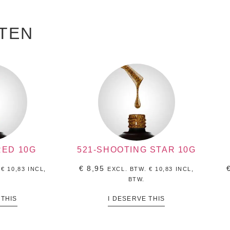
TEN
RED 10G
521-SHOOTING STAR 10G
€
8,95
.
€
10,83
INCL,
EXCL. BTW.
€
10,83
INCL,
BTW.
 THIS
I DESERVE THIS