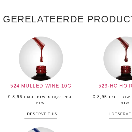
GERELATEERDE PRODUC
524 MULLED WINE 10G
523-HO HO 
€
8,95
€
8,95
EXCL. BTW.
€
10,83
INCL,
EXCL. BTW
BTW.
BTW.
I DESERVE THIS
I DESERVE