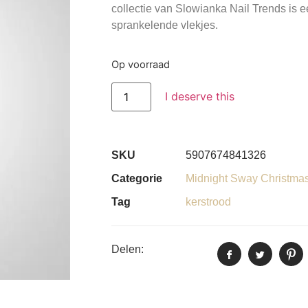
collectie van Slowianka Nail Trends is ee
sprankelende vlekjes.
Op voorraad
I deserve this
SKU
5907674841326
Categorie
Midnight Sway Christmas 
Tag
kerstrood
Delen: