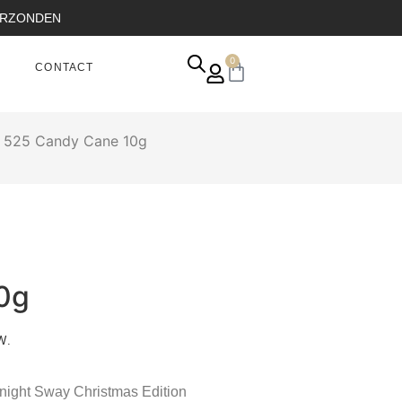
VERZONDEN
0
CONTACT
 525 Candy Cane 10g
0g
W.
night Sway Christmas Edition