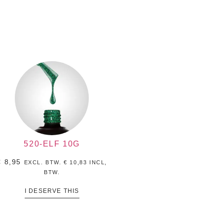
520-ELF 10G
€
8,95
EXCL. BTW.
€
10,83
INCL,
BTW.
I DESERVE THIS