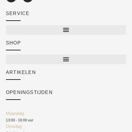
SERVICE
SHOP
Shop
New arrivals
Sale
ARTIKELEN
Cart
Over ons
Checkout
Academy
OPENINGSTIJDEN
Mijn account
Klantenservice
Algemene voorwaarden
Maandag
Blog
13:00 - 16:00 uur
Verzendkosten
Dinsdag
Privacyverklaring