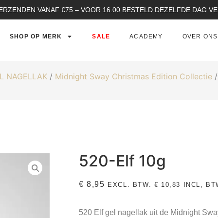
ERZENDEN VANAF €75 – VOOR 16:00 BESTELD DEZELFDE DAG 
SHOP OP MERK
SALE
ACADEMY
OVER ONS
L NAGELLAK
/
Midnight Sway Christmas Edition Collectie
/
520-Elf 10g
€
8,95
EXCL. BTW.
€
10,83
INCL, BT
520 Elf gel nagellak uit de Midnight Swa