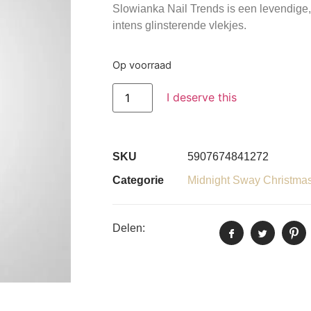
Slowianka Nail Trends is een levendige,
intens glinsterende vlekjes.
Op voorraad
I deserve this
SKU
5907674841272
Categorie
Midnight Sway Christmas 
Delen: