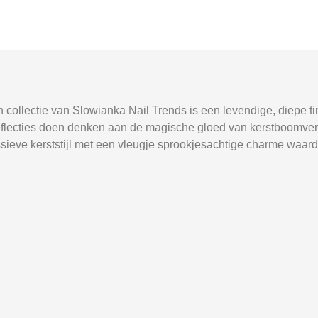
n collectie van Slowianka Nail Trends is een levendige, diepe ti
reflecties doen denken aan de magische gloed van kerstboomvers
ssieve kerststijl met een vleugje sprookjesachtige charme waar