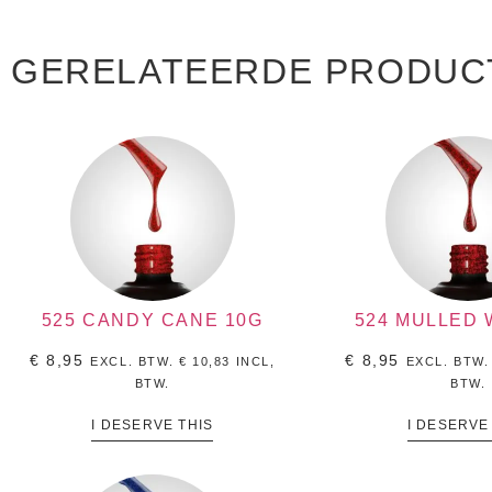
GERELATEERDE PRODUC
525 CANDY CANE 10G
524 MULLED 
€
8,95
€
8,95
EXCL. BTW.
€
10,83
INCL,
EXCL. BTW
BTW.
BTW.
I DESERVE THIS
I DESERVE