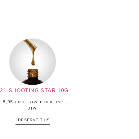
521-SHOOTING STAR 10G
€
8,95
EXCL. BTW.
€
10,83
INCL,
BTW.
I DESERVE THIS