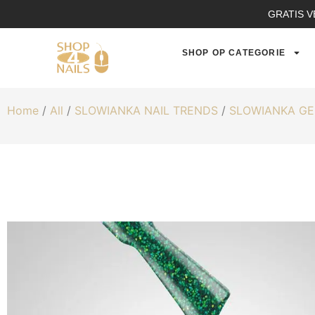
GRATIS V
SHOP OP CATEGORIE
Home
/
All
/
SLOWIANKA NAIL TRENDS
/
SLOWIANKA GE