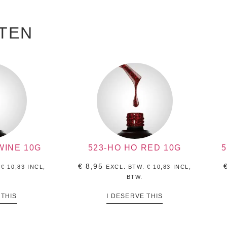
TEN
WINE 10G
523-HO HO RED 10G
€
8,95
.
€
10,83
INCL,
EXCL. BTW.
€
10,83
INCL,
BTW.
 THIS
I DESERVE THIS