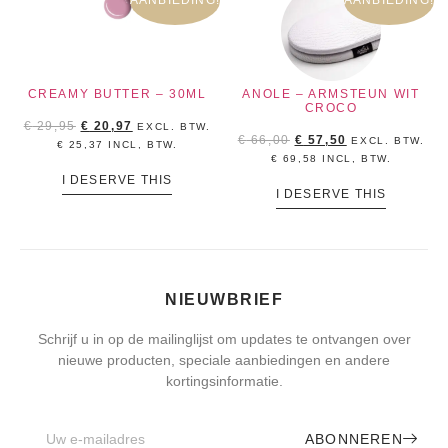
AANBIEDING!
AANBIEDING!
CREAMY BUTTER – 30ML
ANOLE – ARMSTEUN WIT
CROCO
€
29,95
€
20,97
EXCL. BTW.
€
66,00
€
57,50
EXCL. BTW.
€
25,37
INCL, BTW.
€
69,58
INCL, BTW.
I DESERVE THIS
I DESERVE THIS
NIEUWBRIEF
Schrijf u in op de mailinglijst om updates te ontvangen over
nieuwe producten, speciale aanbiedingen en andere
kortingsinformatie.
ABONNEREN