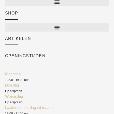
SHOP
Shop
New arrivals
Sale
ARTIKELEN
Cart
Over ons
Checkout
Academy
OPENINGSTIJDEN
Mijn account
Klantenservice
Algemene voorwaarden
Maandag
Blog
13:00 - 16:00 uur
Verzendkosten
Dinsdag
Privacyverklaring
Op afspraak
Woensdag
Herroepingsrecht
Op afspraak
Laatste donderdag vd maand
Klachten
18:00 - 21:00 uur