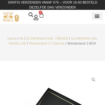
GRATIS VERZENDEN VANAF €75 – VOOR 16:00 BESTELD
DEZELFDE DAG VERZONDEN
0
SHOP OP
SHOP OP ME
OVER ONS
Home
/
All
/
SLOWIANKA NAIL TRENDS
/
SLOWIANKA GEL
NAGELLAK
/
Wonderland 2 Collectie
/ Wonderland 2 BOX