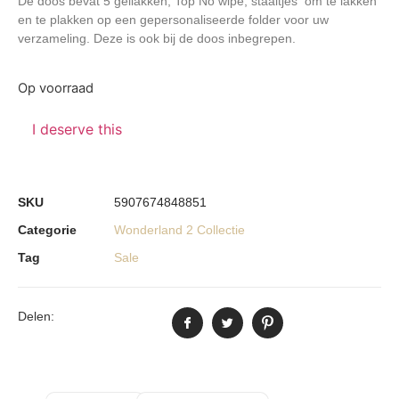
De doos bevat 5 gellakken, Top No wipe, staaltjes om te lakken
en te plakken op een gepersonaliseerde folder voor uw
verzameling. Deze is ook bij de doos inbegrepen.
Op voorraad
I deserve this
SKU
5907674848851
Categorie
Wonderland 2 Collectie
Tag
Sale
Delen: