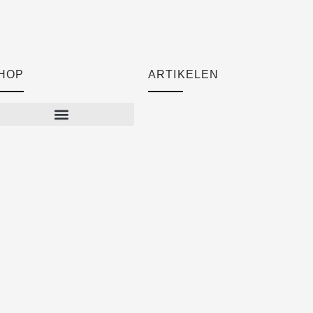
HOP
ARTIKELEN
Cart
Checkout
Mijn account
Algemene voorwaarden
Verzendkosten
Privacyverklaring