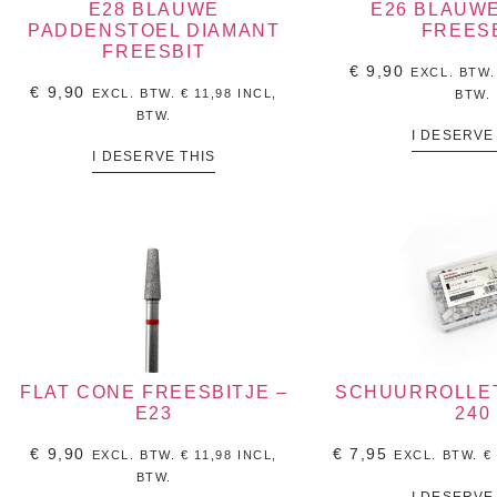
E28 BLAUWE
E26 BLAUW
PADDENSTOEL DIAMANT
FREES
FREESBIT
€
9,90
EXCL. BTW
€
9,90
EXCL. BTW.
€
11,98
INCL,
BTW.
BTW.
I DESERVE
I DESERVE THIS
FLAT CONE FREESBITJE –
SCHUURROLLET
E23
240
€
9,90
€
7,95
EXCL. BTW.
€
11,98
INCL,
EXCL. BTW.
€
BTW.