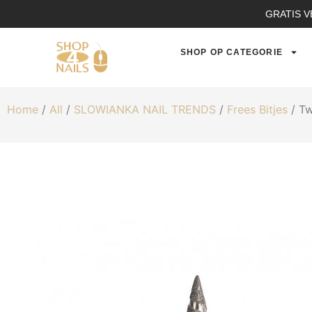
GRATIS V
SHOP OP CATEGORIE
Home
/
All
/
SLOWIANKA NAIL TRENDS
/
Frees Bitjes
/ Tw