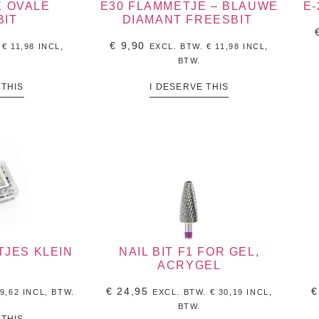
E OVALE
E30 FLAMMETJE – BLAUWE
E-
BIT
DIAMANT FREESBIT
€
9,90
.
€
11,98
INCL,
EXCL. BTW.
€
11,98
INCL,
BTW.
 THIS
I DESERVE THIS
JES KLEIN
NAIL BIT F1 FOR GEL,
ACRYGEL
€
24,95
€
9,62
INCL, BTW.
EXCL. BTW.
€
30,19
INCL,
BTW.