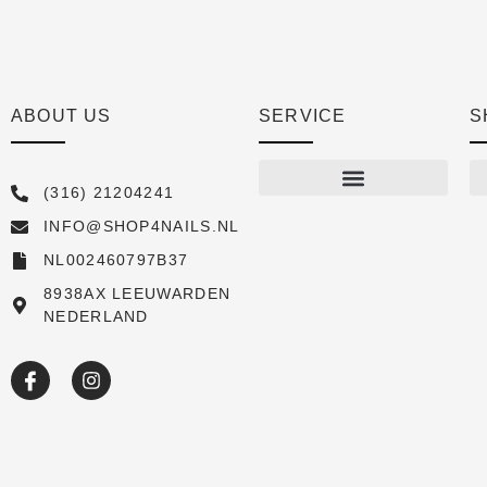
ABOUT US
SERVICE
S
(316) 21204241
INFO@SHOP4NAILS.NL
Shop
NL002460797B37
New arrivals
8938AX LEEUWARDEN
NEDERLAND
Sale
Over ons
Academy
Klantenservice