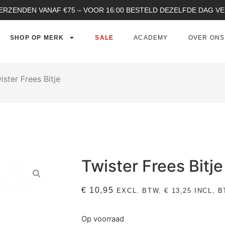
ERZENDEN VANAF €75 – VOOR 16:00 BESTELD DEZELFDE DAG 
SHOP OP MERK
SALE
ACADEMY
OVER ONS
ister Frees Bitje
Twister Frees Bitje
€
10,95
EXCL. BTW.
€
13,25
INCL, B
Op voorraad