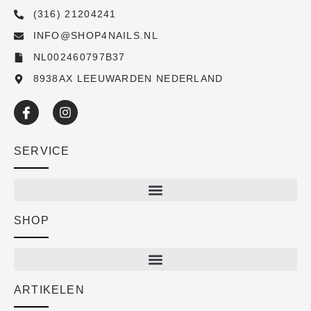
(316) 21204241
INFO@SHOP4NAILS.NL
NL002460797B37
8938AX LEEUWARDEN NEDERLAND
SERVICE
SHOP
Shop
New arrivals
Sale
ARTIKELEN
Cart
Over ons