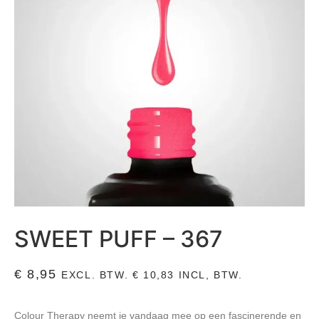
SWEET PUFF – 367
€
8,95
EXCL. BTW.
€
10,83
INCL, BTW.
Colour Therapy neemt je vandaag mee op een fascinerende en