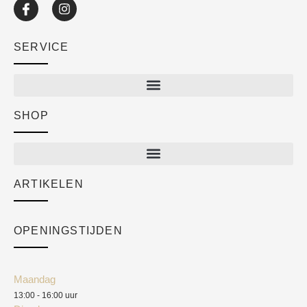
SERVICE
SHOP
Shop
New arrivals
Sale
ARTIKELEN
Cart
Over ons
Checkout
Academy
OPENINGSTIJDEN
Mijn account
Klantenservice
Algemene voorwaarden
Maandag
Blog
13:00 - 16:00 uur
Verzendkosten