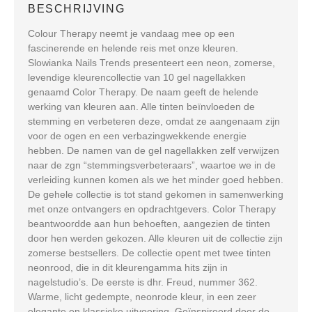
BESCHRIJVING
Colour Therapy neemt je vandaag mee op een
fascinerende en helende reis met onze kleuren.
Slowianka Nails Trends presenteert een neon, zomerse,
levendige kleurencollectie van 10 gel nagellakken
genaamd Color Therapy. De naam geeft de helende
werking van kleuren aan. Alle tinten beïnvloeden de
stemming en verbeteren deze, omdat ze aangenaam zijn
voor de ogen en een verbazingwekkende energie
hebben. De namen van de gel nagellakken zelf verwijzen
naar de zgn “stemmingsverbeteraars”, waartoe we in de
verleiding kunnen komen als we het minder goed hebben.
De gehele collectie is tot stand gekomen in samenwerking
met onze ontvangers en opdrachtgevers. Color Therapy
beantwoordde aan hun behoeften, aangezien de tinten
door hen werden gekozen. Alle kleuren uit de collectie zijn
zomerse bestsellers. De collectie opent met twee tinten
neonrood, die in dit kleurengamma hits zijn in
nagelstudio’s. De eerste is dhr. Freud, nummer 362.
Warme, licht gedempte, neonrode kleur, in een zeer
elegante en klassieke uitvoering. Geïnspireerd door de