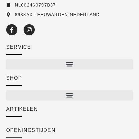
NL002460797B37
8938AX LEEUWARDEN NEDERLAND
SERVICE
SHOP
Shop
New arrivals
Sale
ARTIKELEN
Cart
Over ons
Checkout
Academy
OPENINGSTIJDEN
Mijn account