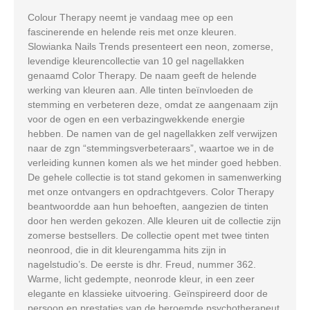
Colour Therapy neemt je vandaag mee op een
fascinerende en helende reis met onze kleuren.
Slowianka Nails Trends presenteert een neon, zomerse,
levendige kleurencollectie van 10 gel nagellakken
genaamd Color Therapy. De naam geeft de helende
werking van kleuren aan. Alle tinten beïnvloeden de
stemming en verbeteren deze, omdat ze aangenaam zijn
voor de ogen en een verbazingwekkende energie
hebben. De namen van de gel nagellakken zelf verwijzen
naar de zgn “stemmingsverbeteraars”, waartoe we in de
verleiding kunnen komen als we het minder goed hebben.
De gehele collectie is tot stand gekomen in samenwerking
met onze ontvangers en opdrachtgevers. Color Therapy
beantwoordde aan hun behoeften, aangezien de tinten
door hen werden gekozen. Alle kleuren uit de collectie zijn
zomerse bestsellers. De collectie opent met twee tinten
neonrood, die in dit kleurengamma hits zijn in
nagelstudio’s. De eerste is dhr. Freud, nummer 362.
Warme, licht gedempte, neonrode kleur, in een zeer
elegante en klassieke uitvoering. Geïnspireerd door de
persoon en prestaties van de beroemde psychotherapeut