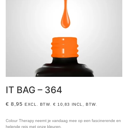
IT BAG – 364
€
8,95
EXCL. BTW.
€
10,83
INCL, BTW.
Colour Therapy neemt je vandaag mee op een fascinerende en
helende reis met onze kleuren.