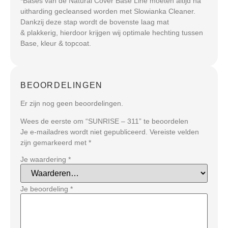
*Bases van de Natural Cover Base Line moeten altijd na
uitharding gecleansed worden met Slowianka Cleaner.
Dankzij deze stap wordt de bovenste laag mat
& plakkerig, hierdoor krijgen wij optimale hechting tussen
Base, kleur & topcoat.
BEOORDELINGEN
Er zijn nog geen beoordelingen.
Wees de eerste om “SUNRISE – 311” te beoordelen
Je e-mailadres wordt niet gepubliceerd.
Vereiste velden
zijn gemarkeerd met
*
Je waardering
*
Je beoordeling
*