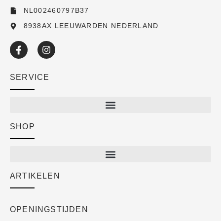
NL002460797B37
8938AX LEEUWARDEN NEDERLAND
SERVICE
SHOP
Shop
New arrivals
Sale
ARTIKELEN
Cart
Over ons
Checkout
Academy
OPENINGSTIJDEN
Mijn account