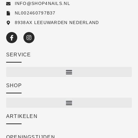
INFO@SHOP4NAILS.NL
NL002460797B37
8938AX LEEUWARDEN NEDERLAND
SERVICE
SHOP
Shop
New arrivals
Sale
ARTIKELEN
Cart
Over ons
Checkout
Academy
OPENINGSTIJDEN