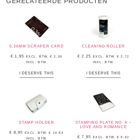
GERELATEERDE PRODUCTEN
0,36MM SCRAPER CARD
CLEANING ROLLER
€
1,95
€
2,25
EXCL. BTW.
€
2,36
EXCL. BTW.
€
2,72
INCL, BTW.
INCL, BTW.
I DESERVE THIS
I DESERVE THIS
STAMP HOLDER
STAMPING PLATE NO. 4 –
LOVE AND ROMANCE
€
8,95
EXCL. BTW.
€
10,83
€
7,95
EXCL. BTW.
€
9,62
INCL, BTW.