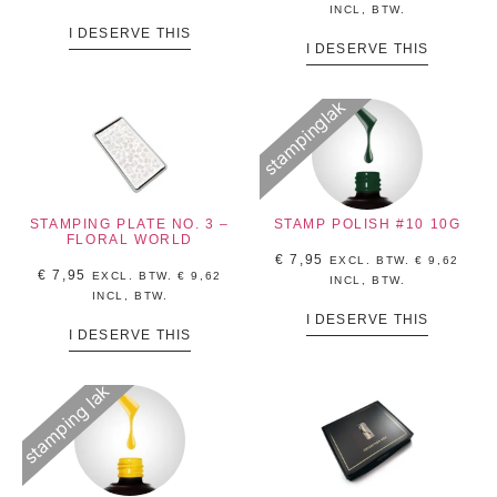
INCL, BTW.
I DESERVE THIS
I DESERVE THIS
stampinglak
STAMPING PLATE NO. 3 –
STAMP POLISH #10 10G
FLORAL WORLD
€
7,95
EXCL. BTW.
€
9,62
€
7,95
EXCL. BTW.
€
9,62
INCL, BTW.
INCL, BTW.
I DESERVE THIS
I DESERVE THIS
stamping lak