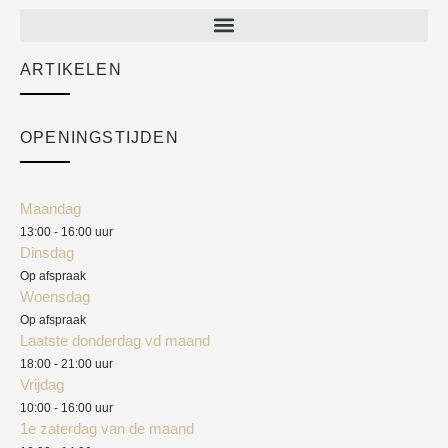
New arrivals
Sale
ARTIKELEN
Cart
Over ons
Checkout
Academy
OPENINGSTIJDEN
Mijn account
Klantenservice
Algemene voorwaarden
Maandag
Blog
13:00 - 16:00 uur
Verzendkosten
Dinsdag
Privacyverklaring
Op afspraak
Woensdag
Herroepingsrecht
Op afspraak
Laatste donderdag vd maand
Klachten
18:00 - 21:00 uur
Vrijdag
10:00 - 16:00 uur
1e zaterdag van de maand