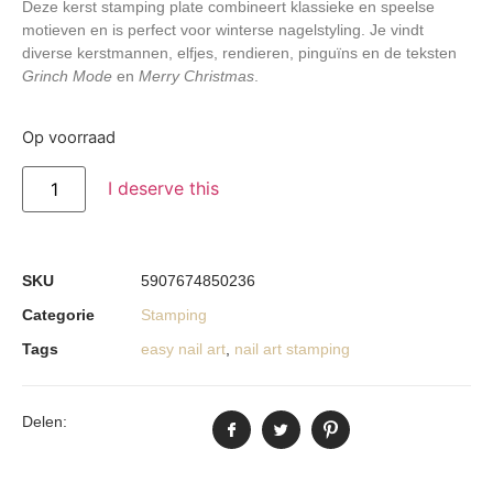
Deze kerst stamping plate combineert klassieke en speelse
motieven en is perfect voor winterse nagelstyling. Je vindt
diverse kerstmannen, elfjes, rendieren, pinguïns en de teksten
Grinch Mode
en
Merry Christmas
.
Op voorraad
I deserve this
SKU
5907674850236
Categorie
Stamping
Tags
easy nail art
,
nail art stamping
Delen: