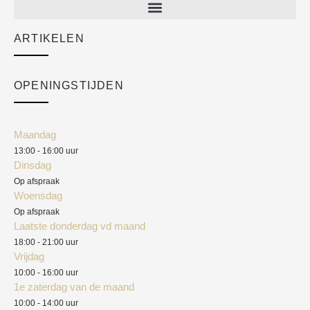
Sale
ARTIKELEN
Cart
Over ons
Checkout
Academy
OPENINGSTIJDEN
Mijn account
Klantenservice
Algemene voorwaarden
Maandag
Blog
13:00 - 16:00 uur
Verzendkosten
Dinsdag
Privacyverklaring
Op afspraak
Woensdag
Herroepingsrecht
Op afspraak
Laatste donderdag vd maand
Klachten
18:00 - 21:00 uur
Vrijdag
10:00 - 16:00 uur
1e zaterdag van de maand
10:00 - 14:00 uur