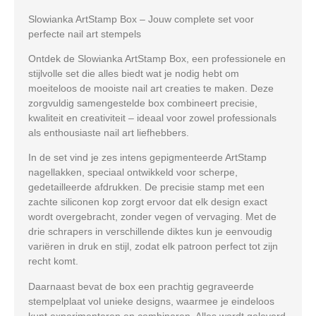
Slowianka ArtStamp Box – Jouw complete set voor
perfecte nail art stempels
Ontdek de
Slowianka ArtStamp Box
, een professionele en
stijlvolle set die alles biedt wat je nodig hebt om
moeiteloos de mooiste nail art creaties te maken. Deze
zorgvuldig samengestelde box combineert
precisie,
kwaliteit en creativiteit
– ideaal voor zowel professionals
als enthousiaste nail art liefhebbers.
In de set vind je
zes intens gepigmenteerde ArtStamp
nagellakken
, speciaal ontwikkeld voor scherpe,
gedetailleerde afdrukken. De
precisie stamp
met een
zachte siliconen kop zorgt ervoor dat elk design exact
wordt overgebracht, zonder vegen of vervaging. Met de
drie schrapers in verschillende diktes
kun je eenvoudig
variëren in druk en stijl, zodat elk patroon perfect tot zijn
recht komt.
Daarnaast bevat de box een
prachtig gegraveerde
stempelplaat
vol unieke designs, waarmee je eindeloos
kunt experimenteren en combineren. Alles wordt geleverd