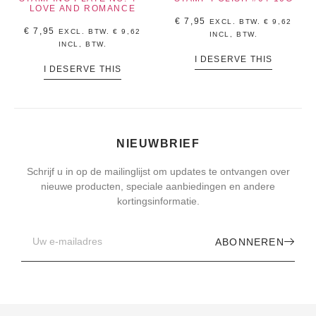
LOVE AND ROMANCE
€
7,95
EXCL. BTW.
€
9,62
€
7,95
EXCL. BTW.
€
9,62
INCL, BTW.
INCL, BTW.
I DESERVE THIS
I DESERVE THIS
NIEUWBRIEF
Schrijf u in op de mailinglijst om updates te ontvangen over
nieuwe producten, speciale aanbiedingen en andere
kortingsinformatie.
ABONNEREN