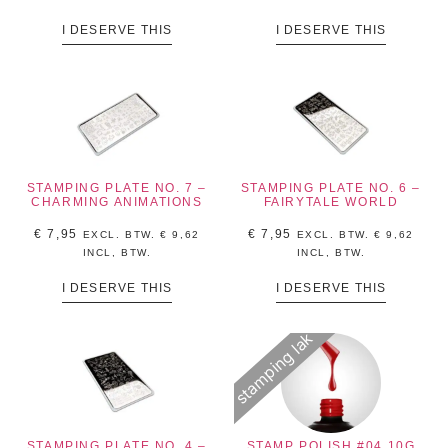
I DESERVE THIS
I DESERVE THIS
STAMPING PLATE NO. 7 –
STAMPING PLATE NO. 6 –
CHARMING ANIMATIONS
FAIRYTALE WORLD
€
7,95
€
7,95
EXCL. BTW.
€
9,62
EXCL. BTW.
€
9,62
INCL, BTW.
INCL, BTW.
I DESERVE THIS
I DESERVE THIS
stamping lak
STAMPING PLATE NO. 4 –
STAMP POLISH #04 10G