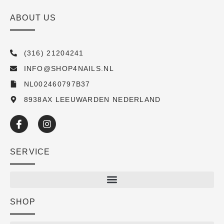
ABOUT US
(316) 21204241
INFO@SHOP4NAILS.NL
NL002460797B37
8938AX LEEUWARDEN NEDERLAND
SERVICE
SHOP
Shop
New arrivals